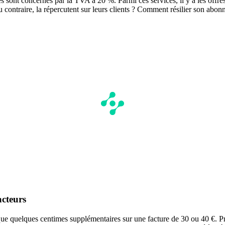
s sont concernés par la TVA à 20 %. Parmi ces services, il y a les offres 
u contraire, la répercutent sur leurs clients ? Comment résilier son abo
acteurs
ue quelques centimes supplémentaires sur une facture de 30 ou 40 €. Pr