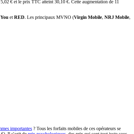
,02 € et le prix TTC atteint 30,10 €. Cette augmentation de 11
You
et
RED
. Les principaux MVNO (
Virgin Mobile
,
NRJ Mobile
,
mmes importantes
? Tous les forfaits mobiles de ces opérateurs se
€). Il s'agit de
prix psychologiques
, des prix qui sont tout juste sous