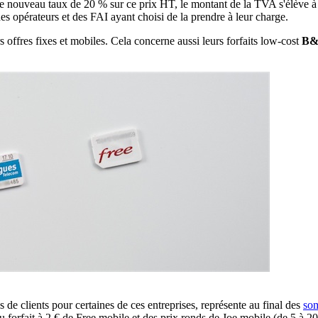
 nouveau taux de 20 % sur ce prix HT, le montant de la TVA s'élève à 5
 des opérateurs et des FAI ayant choisi de la prendre à leur charge.
s offres fixes et mobiles. Cela concerne aussi leurs forfaits low-cost
B&
de clients pour certaines de ces entreprises, représente au final des
so
u forfait à 2 € de Free mobile et des prix ronds de Joe mobile (de 5 à 20 