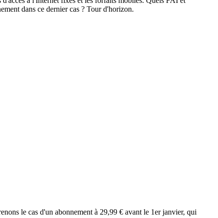
d'accès à l'Internet fixes et les forfaits mobiles. Quels FAI et
nnement dans ce dernier cas ? Tour d'horizon.
enons le cas d'un abonnement à 29,99 € avant le 1er janvier, qui