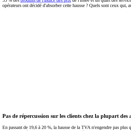
55 % des
produits de l'indice des prix
de l'Insee et un quart des service
opérateurs ont décidé d'absorber cette hausse ? Quels sont ceux qui, a
Pas de répercussion sur les clients chez la plupart des 
En passant de 19,6 à 20 %, la hausse de la TVA n'engendre pas plus q