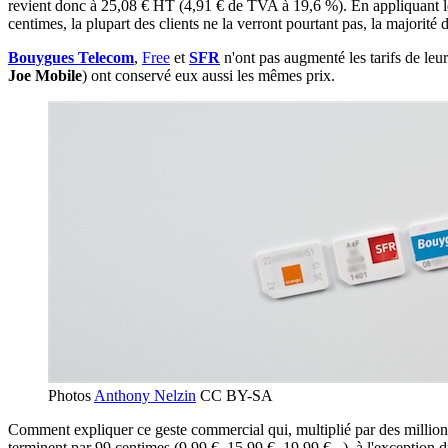
revient donc à 25,08 € HT (4,91 € de TVA à 19,6 %). En appliquant le
centimes, la plupart des clients ne la verront pourtant pas, la majorité
Bouygues Telecom
,
Free
et
SFR
n'ont pas augmenté les tarifs de leur
Joe Mobile
) ont conservé eux aussi les mêmes prix.
Photos
Anthony Nelzin
CC BY-SA
Comment expliquer ce geste commercial qui, multiplié par des millions 
terminent par 99 centimes (9,99 €, 15,99 €, 19,99 €...), à l'exception d