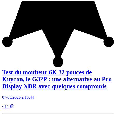
Test du moniteur 6K 32 pouces de
Kuycon, le G32P : une alternative au Pro
Display XDR avec quelques compromis
07/08/2026 à 10:44
• 11