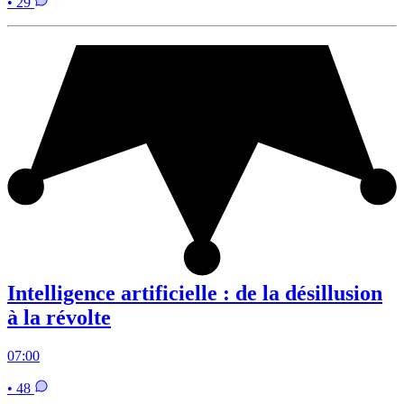
• 29
Intelligence artificielle : de la désillusion
à la révolte
07:00
• 48