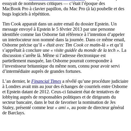
essuyait de nombreuses critiques — c’était l’époque des
MacBook Pro à clavier papillon, du Mac Pro (à la) poubelle et des
bugs logiciels à répétition.
Tim Cook apparait dans un autre email du dossier Epstein. Un
message envoyé à Epstein le 5 février 2013 par une personne
identifiée comme Ian Osborne fait référence à l’intention d’appeler
un interlocuteur non nommé dans la journée. Dans ce même email,
Osborne précise qu’il
« était avec Tim Cook ce matin-là »
et qu’il
s’apprêtait à conclure une
« visite guidée du monde de la tech »
. La
discussion s’arrête là. Même si l’adresse électronique est
partiellement masquée, Ian Osborne pourrait correspondre à
l’investisseur britannique du même nom, connu pour avoir servi
d’intermédiaire auprès de grandes fortunes.
L’an dernier, le
Financial Times
a révélé qu’une procédure judiciaire
à Londres avait mis au jour des échanges de courriels entre Osborne
et Epstein datant de 2012. Ceux-ci faisaient état de tentatives de
lobbying auprès de responsables politiques et de dirigeants du
secteur bancaire, dans le but de favoriser la nomination de Jes
Staley, présenté comme leur
« ami »
, au poste de directeur général
de Barclays.