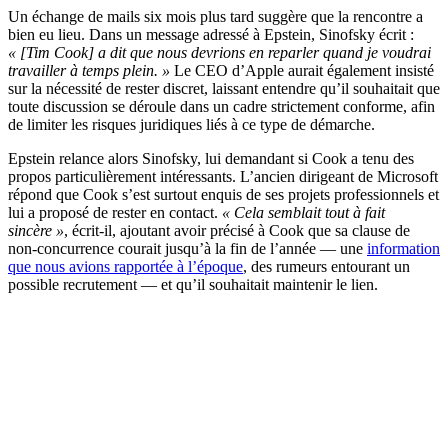
Un échange de mails six mois plus tard suggère que la rencontre a
bien eu lieu. Dans un message adressé à Epstein, Sinofsky écrit :
« [Tim Cook] a dit que nous devrions en reparler quand je voudrai
travailler à temps plein. »
Le CEO d’Apple aurait également insisté
sur la nécessité de rester discret, laissant entendre qu’il souhaitait que
toute discussion se déroule dans un cadre strictement conforme, afin
de limiter les risques juridiques liés à ce type de démarche.
Epstein relance alors Sinofsky, lui demandant si Cook a tenu des
propos particulièrement intéressants. L’ancien dirigeant de Microsoft
répond que Cook s’est surtout enquis de ses projets professionnels et
lui a proposé de rester en contact.
« Cela semblait tout à fait
sincère »
, écrit-il, ajoutant avoir précisé à Cook que sa clause de
non-concurrence courait jusqu’à la fin de l’année — une
information
que nous avions rapportée à l’époque
, des rumeurs entourant un
possible recrutement — et qu’il souhaitait maintenir le lien.