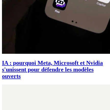
IA : pourquoi Meta, Microsoft et Nvidia
s'unissent pour défendre les modèles
ouverts