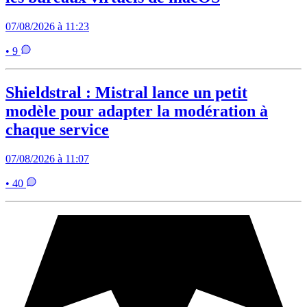
07/08/2026 à 11:23
• 9
Shieldstral : Mistral lance un petit
modèle pour adapter la modération à
chaque service
07/08/2026 à 11:07
• 40