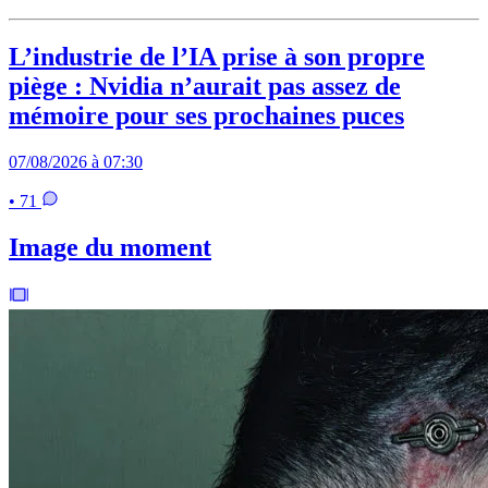
L’industrie de l’IA prise à son propre
piège : Nvidia n’aurait pas assez de
mémoire pour ses prochaines puces
07/08/2026 à 07:30
• 71
Image du moment