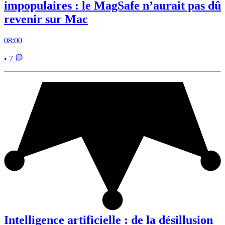
impopulaires : le MagSafe n’aurait pas dû
revenir sur Mac
08:00
• 7
Intelligence artificielle : de la désillusion