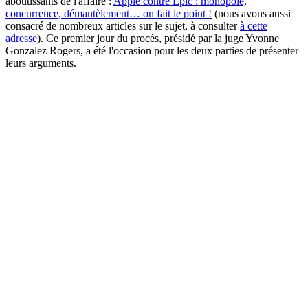
aboutissants de l'affaire :
Apple contre Epic : monopole,
concurrence, démantèlement… on fait le point !
(nous avons aussi
consacré de nombreux articles sur le sujet, à consulter
à cette
adresse
). Ce premier jour du procès, présidé par la juge Yvonne
Gonzalez Rogers, a été l'occasion pour les deux parties de présenter
leurs arguments.