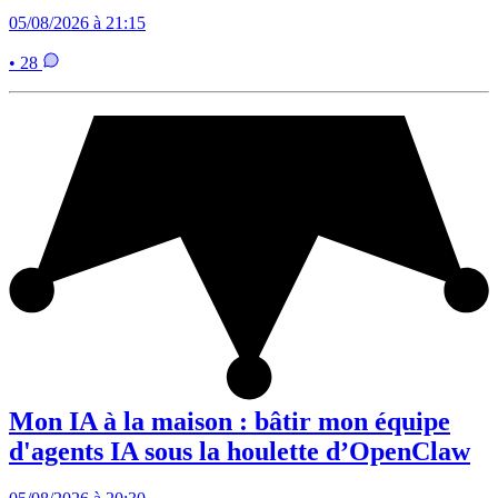
05/08/2026 à 21:15
• 28
Mon IA à la maison : bâtir mon équipe
d'agents IA sous la houlette d’OpenClaw