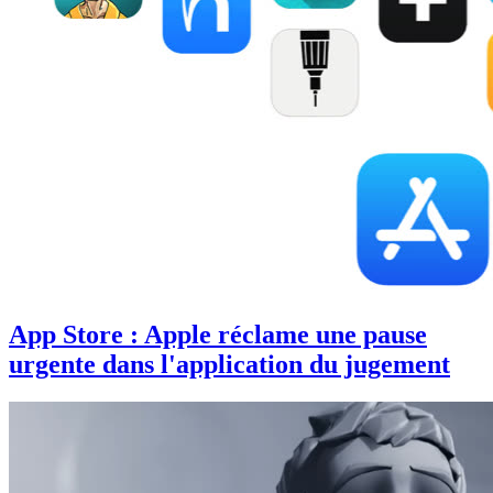
App Store : Apple réclame une pause
urgente dans l'application du jugement