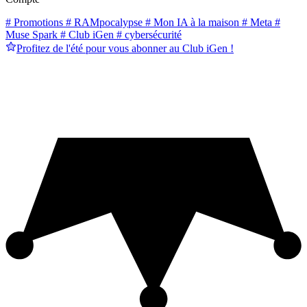
# Promotions
# RAMpocalypse
# Mon IA à la maison
# Meta
#
Muse Spark
# Club iGen
# cybersécurité
Profitez de l'été pour vous abonner au Club iGen !