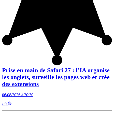
Prise en main de Safari 27 : l’IA organise
les onglets, surveille les pages web et crée
des extensions
06/08/2026 à 20:30
• 9