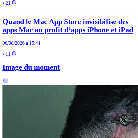
• 21
Quand le Mac App Store invisibilise des
apps Mac au profit d’apps iPhone et iPad
06/08/2026 à 15:44
• 11
Image du moment