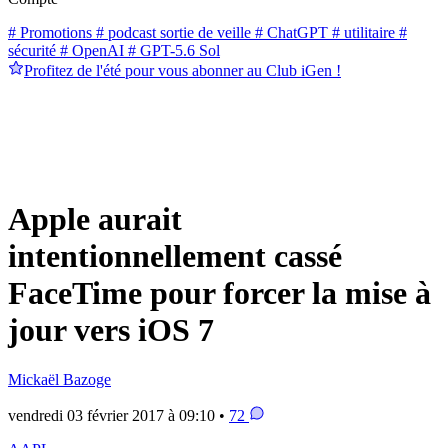
# Promotions
# podcast sortie de veille
# ChatGPT
# utilitaire
#
sécurité
# OpenAI
# GPT-5.6 Sol
Profitez de l'été pour vous abonner au Club iGen !
Apple aurait
intentionnellement cassé
FaceTime pour forcer la mise à
jour vers iOS 7
Mickaël Bazoge
vendredi 03 février 2017 à 09:10 •
72