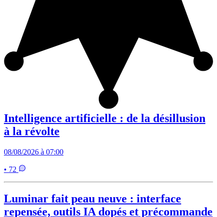
Intelligence artificielle : de la désillusion
à la révolte
08/08/2026 à 07:00
• 72
Luminar fait peau neuve : interface
repensée, outils IA dopés et précommande