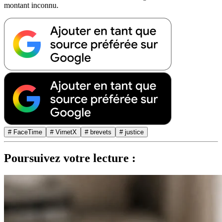
montant inconnu.
# FaceTime
# VirnetX
# brevets
# justice
Poursuivez votre lecture :