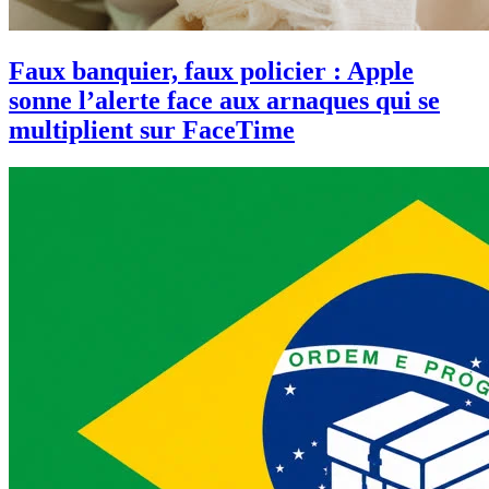
Faux banquier, faux policier : Apple
sonne l’alerte face aux arnaques qui se
multiplient sur FaceTime