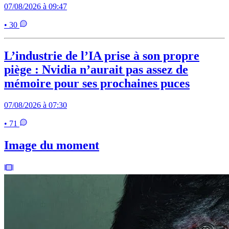
07/08/2026 à 09:47
• 30
L’industrie de l’IA prise à son propre
piège : Nvidia n’aurait pas assez de
mémoire pour ses prochaines puces
07/08/2026 à 07:30
• 71
Image du moment