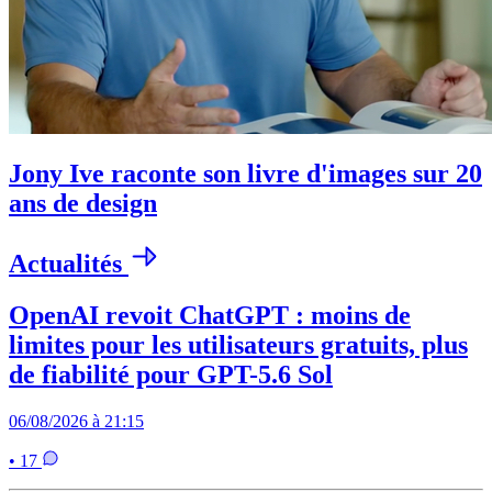
Jony Ive raconte son livre d'images sur 20
ans de design
Actualités
OpenAI revoit ChatGPT : moins de
limites pour les utilisateurs gratuits, plus
de fiabilité pour GPT-5.6 Sol
06/08/2026 à 21:15
• 17