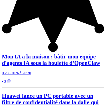
Mon IA à la maison : bâtir mon équipe
d'agents IA sous la houlette d’OpenClaw
05/08/2026 à 20:30
• 2
Huawei lance un PC portable avec un
filtre de confidentialité dans la dalle qui