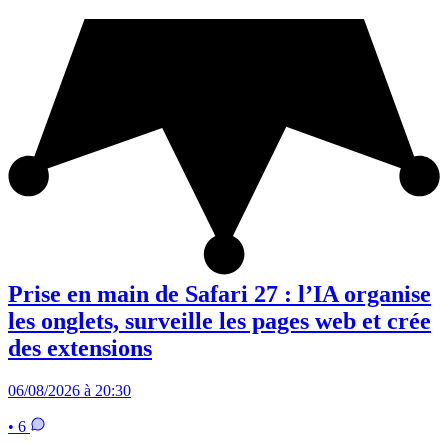
Prise en main de Safari 27 : l’IA organise
les onglets, surveille les pages web et crée
des extensions
06/08/2026 à 20:30
• 6