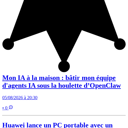
Mon IA à la maison : bâtir mon équipe
d'agents IA sous la houlette d’OpenClaw
05/08/2026 à 20:30
• 0
Huawei lance un PC portable avec un