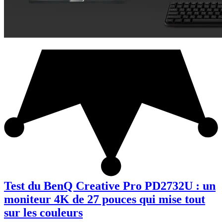
Test du BenQ Creative Pro PD2732U : un
moniteur 4K de 27 pouces qui mise tout
sur les couleurs