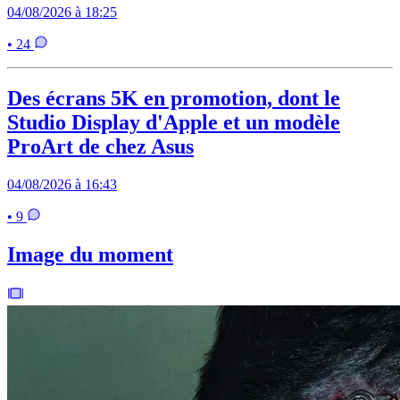
04/08/2026 à 18:25
• 24
Des écrans 5K en promotion, dont le
Studio Display d'Apple et un modèle
ProArt de chez Asus
04/08/2026 à 16:43
• 9
Image du moment