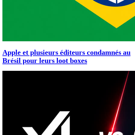
Apple et plusieurs éditeurs condamnés au
Brésil pour leurs loot boxes