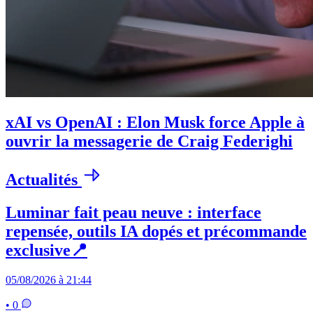
xAI vs OpenAI : Elon Musk force Apple à
ouvrir la messagerie de Craig Federighi
Actualités
Luminar fait peau neuve : interface
repensée, outils IA dopés et précommande
exclusive📍
05/08/2026 à 21:44
• 0