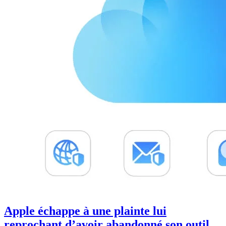
Apple échappe à une plainte lui
reprochant d’avoir abandonné son outil