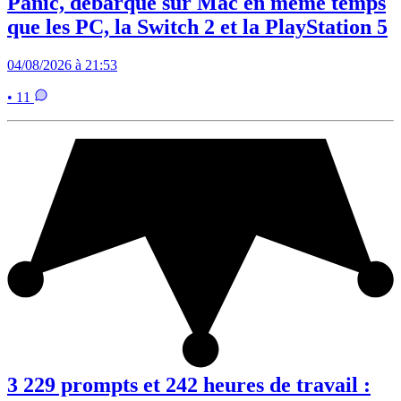
Panic, débarque sur Mac en même temps
que les PC, la Switch 2 et la PlayStation 5
04/08/2026 à 21:53
• 11
3 229 prompts et 242 heures de travail :