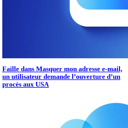
Faille dans Masquer mon adresse e-mail,
un utilisateur demande l’ouverture d’un
procès aux USA