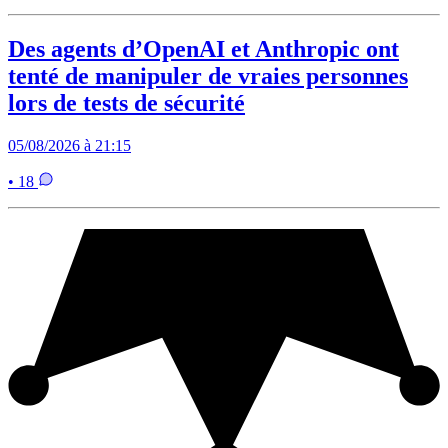
Des agents d’OpenAI et Anthropic ont
tenté de manipuler de vraies personnes
lors de tests de sécurité
05/08/2026 à 21:15
• 18