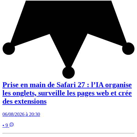
Prise en main de Safari 27 : l’IA organise
les onglets, surveille les pages web et crée
des extensions
06/08/2026 à 20:30
• 9