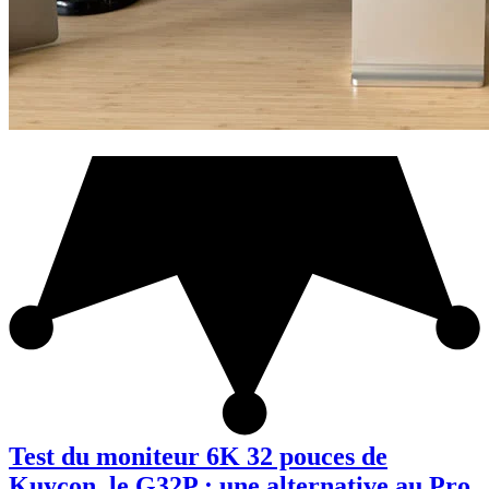
Test du moniteur 6K 32 pouces de
Kuycon, le G32P : une alternative au Pro