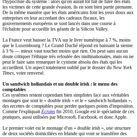
l'hypocrisie du système : alors qu'on aurait tôt fait de faire des états
les victimes de cette grande évasion, ils en sont bien partie prenante.
De la même manière que les états américains font les yeux doux aux
entreprises en leur accordant des cadeaux fiscaux, les
gouvernements européens se sont lancés dans une course à
l'échalote pour accueillir les géants de la Silicon Valley.
La France veut baisser la TVA sur le livre numérique à 7 %, moins
que le Luxembourg ? Le Grand Duché répond en baissant la sienne
à 3 % — mieux vaut toucher moins que rien. On peut sans aucun
doute critiquer l'éthique très refoulée des multinationales, mais on ne
peut le faire sans remarquer le cynisme absolu des états qui les
accueillent. Un aspect totalement oublié par le dossier du
New York
Times
, voire renversé.
Un sandwich hollandais et un double irish : le menu des
comptables
Ces systèmes restent cependant bien simplistes face aux véritables
montages que sont le « double irish » et le « sandwich hollandais »,
des recettes de comptables pour perdre quelques points d'imposition.
Comme l'expliquait
Écrans
fin 2010, Google est
le
spécialiste de ces
pratiques, aussi utilisées par Microsoft, Facebook, et donc Apple.
Le premier volet est le montage d'un « double irish », une structure
de deux sociétés domiciliées en Irlande qui vont se transférer des