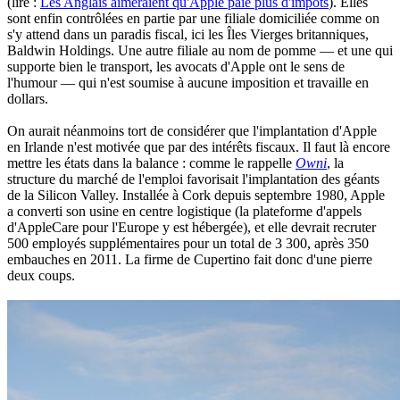
(lire :
Les Anglais aimeraient qu'Apple paie plus d'impôts
). Elles
sont enfin contrôlées en partie par une filiale domiciliée comme on
s'y attend dans un paradis fiscal, ici les Îles Vierges britanniques,
Baldwin Holdings. Une autre filiale au nom de pomme — et une qui
supporte bien le transport, les avocats d'Apple ont le sens de
l'humour — qui n'est soumise à aucune imposition et travaille en
dollars.
On aurait néanmoins tort de considérer que l'implantation d'Apple
en Irlande n'est motivée que par des intérêts fiscaux. Il faut là encore
mettre les états dans la balance : comme le rappelle
Owni
, la
structure du marché de l'emploi favorisait l'implantation des géants
de la Silicon Valley. Installée à Cork depuis septembre 1980, Apple
a converti son usine en centre logistique (la plateforme d'appels
d'AppleCare pour l'Europe y est hébergée), et elle devrait recruter
500 employés supplémentaires pour un total de 3 300, après 350
embauches en 2011. La firme de Cupertino fait donc d'une pierre
deux coups.