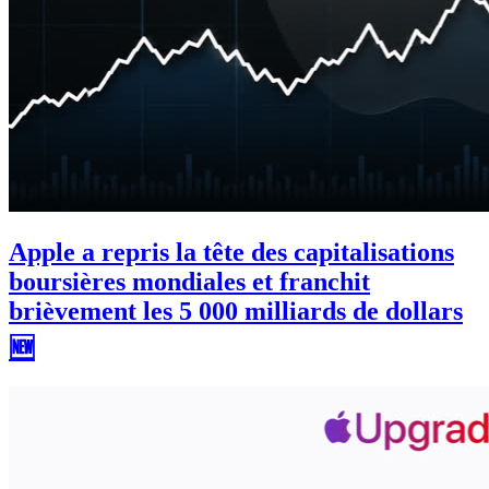
Apple a repris la tête des capitalisations
boursières mondiales et franchit
brièvement les 5 000 milliards de dollars
🆕