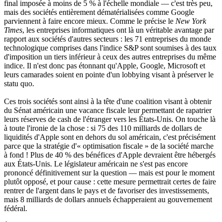
final imposée à moins de 5 % à l'échelle mondiale — c'est très peu,
mais des sociétés entièrement dématérialisées comme Google
parviennent à faire encore mieux. Comme le précise le
New York
Times
, les entreprises informatiques ont là un véritable avantage par
rapport aux sociétés d'autres secteurs : les 71 entreprises du monde
technologique comprises dans l'indice S&P sont soumises à des taux
d'imposition un tiers inférieur à ceux des autres entreprises du même
indice. Il n'est donc pas étonnant qu'Apple, Google, Microsoft et
leurs camarades soient en pointe d'un lobbying visant à préserver le
statu quo.
Ces trois sociétés sont ainsi à la tête d'une coalition visant à obtenir
du Sénat américain une vacance fiscale leur permettant de rapatrier
leurs réserves de cash de l'étranger vers les États-Unis. On touche là
à toute l'ironie de la chose : si 75 des 110 milliards de dollars de
liquidités d'Apple sont en dehors du sol américain, c'est précisément
parce que la stratégie d'« optimisation fiscale » de la société marche
à fond ! Plus de 40 % des bénéfices d'Apple devraient être hébergés
aux États-Unis. Le législateur américain ne s'est pas encore
prononcé définitivement sur la question — mais est pour le moment
plutôt opposé, et pour cause : cette mesure permettrait certes de faire
rentrer de l'argent dans le pays et de favoriser des investissements,
mais 8 milliards de dollars annuels échapperaient au gouvernement
fédéral.