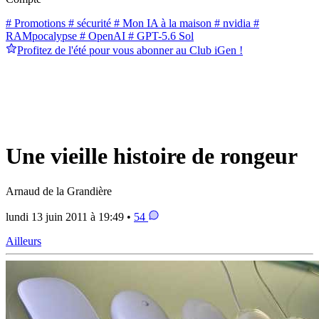
# Promotions
# sécurité
# Mon IA à la maison
# nvidia
#
RAMpocalypse
# OpenAI
# GPT-5.6 Sol
Profitez de l'été pour vous abonner au Club iGen !
Une vieille histoire de rongeur
Arnaud de la Grandière
lundi 13 juin 2011 à 19:49 •
54
Ailleurs