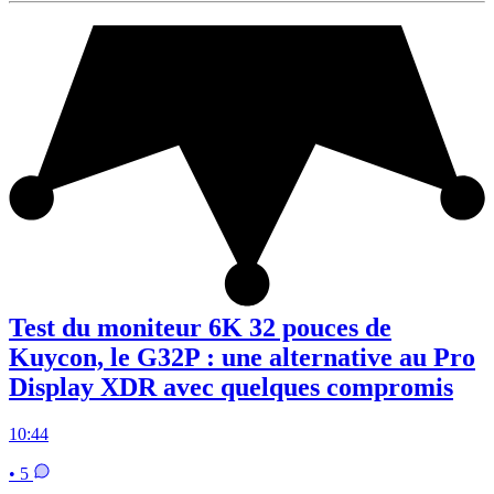
Test du moniteur 6K 32 pouces de
Kuycon, le G32P : une alternative au Pro
Display XDR avec quelques compromis
10:44
• 5