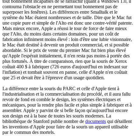
tout bonnement incapables de se rafraîchir (quant à Windows 1.0, il
contourna l'obstacle en ne permettant tout bonnement pas de
superposer les fenêtres). Les différences entre Smalltalk et le
système du Mac étaient nombreuses et de taille. Dire que le Mac fut
une copie pure et simple de l'Alto est donc une contre-vérité patente.
Mais mieux encore, Apple a réussi le tour de force de faire mieux
que l'Alto, du moins dans certains domaines, pour un coût de
fabrication infiniment moins élevé : loin d'être une lubie visionnaire,
le Mac était destiné à devenir un produit commercial, et si possible
abordable. Si le prix de vente du premier Mac fut bien plus élevé
qu'Apple l'espérait initialement, il n'en resta pas moins à portée des
plus fortunés. À titre de comparaison, rien que la souris de Xerox
coûtait 400 $ à fabriquer (726 euros d'aujourd'hui en indexant sur
l'inflation) et tombait souvent en panne, celle d'Apple n'en coûtait
que 25 et devait être à l'épreuve d'un usage quotidien.
La différence entre la souris du PARC et celle d'Apple tient à
l'industrialisation et la commercialisation du procédé, et il aura fallu
revoir de fond en comble le design, les systèmes électriques et
mécaniques, pour la rendre plus facile et plus simple à fabriquer et à
assembler. Apple y parvint de si belle façon qu'aujourd'hui encore
son design est à la base de toutes les souris modernes. La
bibliothèque de Stanford publie nombre de
documents
qui détaillent
les inventions d'Apple pour faire de la souris un appareil utilisable
par le commun des mortels.