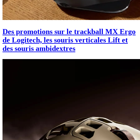
Des promotions sur le trackball MX Ergo
de Logitech, les souris verticales Lift et
des souris ambidextres