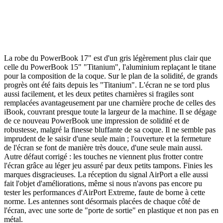
La robe du PowerBook 17" est d'un gris légèrement plus clair que
celle du PowerBook 15" "Titanium", l'aluminium replaçant le titane
pour la composition de la coque. Sur le plan de la solidité, de grands
progrès ont été faits depuis les "Titanium". L'écran ne se tord plus
aussi facilement, et les deux petites charnières si fragiles sont
remplacées avantageusement par une charnière proche de celles des
iBook, couvrant presque toute la largeur de la machine. Il se dégage
de ce nouveau PowerBook une impression de solidité et de
robustesse, malgré la finesse bluffante de sa coque. Il ne semble pas
imprudent de le saisir d'une seule main ; l'ouverture et la fermeture
de l'écran se font de manière très douce, d'une seule main aussi.
Autre défaut corrigé : les touches ne viennent plus frotter contre
l'écran grâce au léger jeu assuré par deux petits tampons. Finies les
marques disgracieuses. La réception du signal AirPort a elle aussi
fait l'objet d'améliorations, même si nous n'avons pas encore pu
tester les performances d'AirPort Extreme, faute de borne à cette
norme. Les antennes sont désormais placées de chaque côté de
l'écran, avec une sorte de "porte de sortie" en plastique et non pas en
métal.