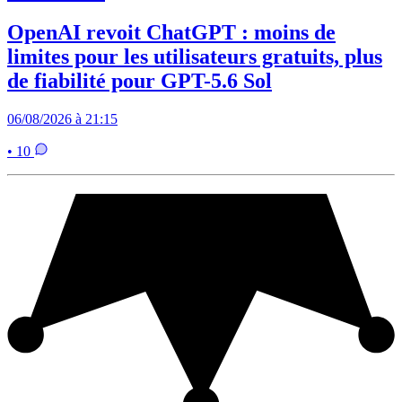
OpenAI revoit ChatGPT : moins de
limites pour les utilisateurs gratuits, plus
de fiabilité pour GPT-5.6 Sol
06/08/2026 à 21:15
• 10