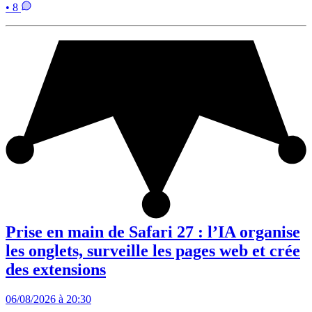
• 8
Prise en main de Safari 27 : l’IA organise
les onglets, surveille les pages web et crée
des extensions
06/08/2026 à 20:30