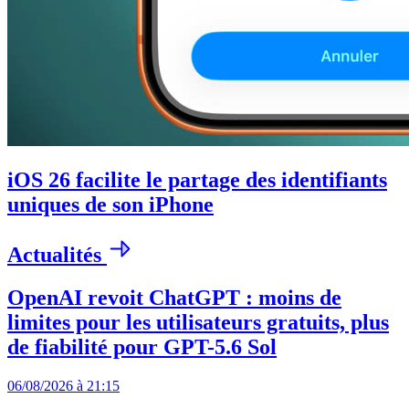
iOS 26 facilite le partage des identifiants
uniques de son iPhone
Actualités
OpenAI revoit ChatGPT : moins de
limites pour les utilisateurs gratuits, plus
de fiabilité pour GPT-5.6 Sol
06/08/2026 à 21:15