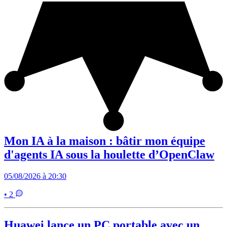
Mon IA à la maison : bâtir mon équipe
d'agents IA sous la houlette d’OpenClaw
05/08/2026 à 20:30
• 2
Huawei lance un PC portable avec un