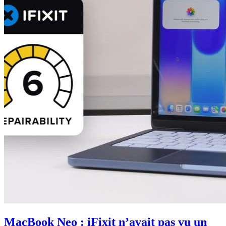
MacBook Neo : iFixit n’avait pas vu un