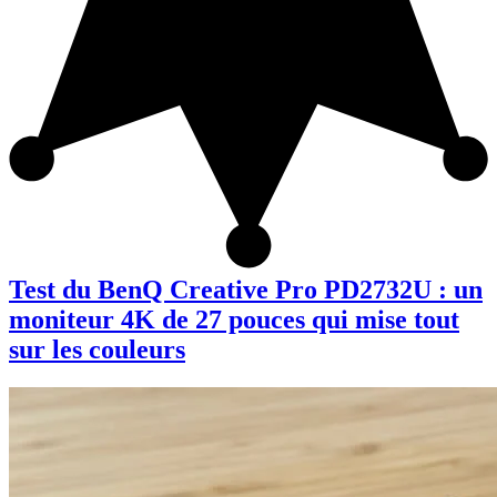
Test du BenQ Creative Pro PD2732U : un
moniteur 4K de 27 pouces qui mise tout
sur les couleurs