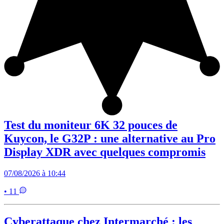
Test du moniteur 6K 32 pouces de
Kuycon, le G32P : une alternative au Pro
Display XDR avec quelques compromis
07/08/2026 à 10:44
• 11
Cyberattaque chez Intermarché : les