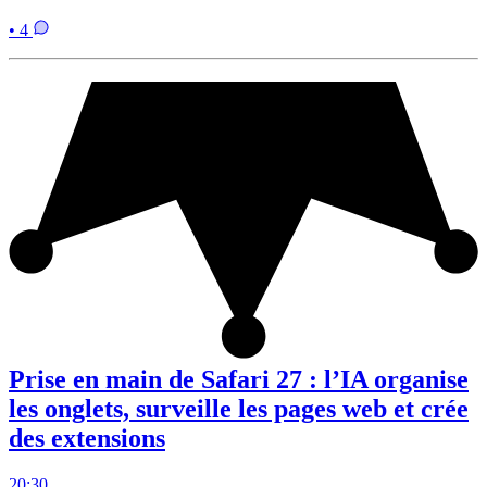
• 4
Prise en main de Safari 27 : l’IA organise
les onglets, surveille les pages web et crée
des extensions
20:30