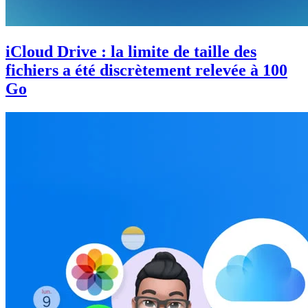
iCloud Drive : la limite de taille des
fichiers a été discrètement relevée à 100
Go