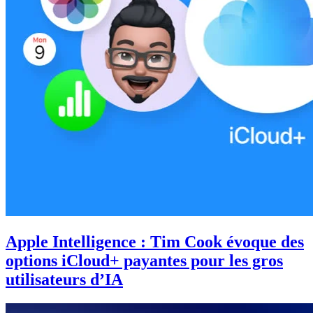
Apple Intelligence : Tim Cook évoque des
options iCloud+ payantes pour les gros
utilisateurs d’IA