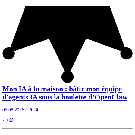
Mon IA à la maison : bâtir mon équipe
d'agents IA sous la houlette d’OpenClaw
05/08/2026 à 20:30
• 2