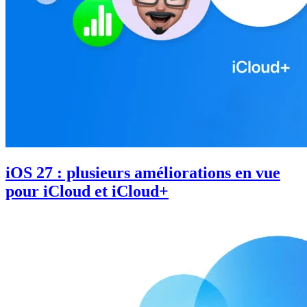
iOS 27 : plusieurs améliorations en vue
pour iCloud et iCloud+