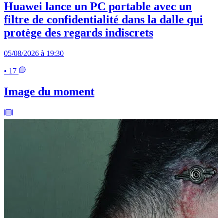
Huawei lance un PC portable avec un
filtre de confidentialité dans la dalle qui
protège des regards indiscrets
05/08/2026 à 19:30
• 17
Image du moment