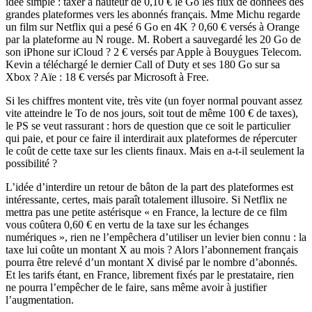
idée simple : taxer à hauteur de 0,10 € le Go les flux de données des
grandes plateformes vers les abonnés français. Mme Michu regarde
un film sur Netflix qui a pesé 6 Go en 4K ? 0,60 € versés à Orange
par la plateforme au N rouge. M. Robert a sauvegardé les 20 Go de
son iPhone sur iCloud ? 2 € versés par Apple à Bouygues Telecom.
Kevin a téléchargé le dernier Call of Duty et ses 180 Go sur sa
Xbox ? Aïe : 18 € versés par Microsoft à Free.
Si les chiffres montent vite, très vite (un foyer normal pouvant assez
vite atteindre le To de nos jours, soit tout de même 100 € de taxes),
le PS se veut rassurant : hors de question que ce soit le particulier
qui paie, et pour ce faire il interdirait aux plateformes de répercuter
le coût de cette taxe sur les clients finaux. Mais en a-t-il seulement la
possibilité ?
L’idée d’interdire un retour de bâton de la part des plateformes est
intéressante, certes, mais paraît totalement illusoire. Si Netflix ne
mettra pas une petite astérisque « en France, la lecture de ce film
vous coûtera 0,60 € en vertu de la taxe sur les échanges
numériques », rien ne l’empêchera d’utiliser un levier bien connu : la
taxe lui coûte un montant X au mois ? Alors l’abonnement français
pourra être relevé d’un montant X divisé par le nombre d’abonnés.
Et les tarifs étant, en France, librement fixés par le prestataire, rien
ne pourra l’empêcher de le faire, sans même avoir à justifier
l’augmentation.