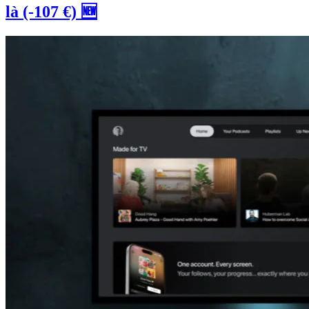
là (-107 €) 🆕