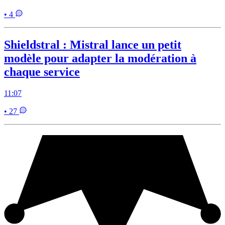
• 4
Shieldstral : Mistral lance un petit
modèle pour adapter la modération à
chaque service
11:07
• 27