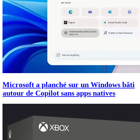
Microsoft a planché sur un Windows bâti
autour de Copilot sans apps natives