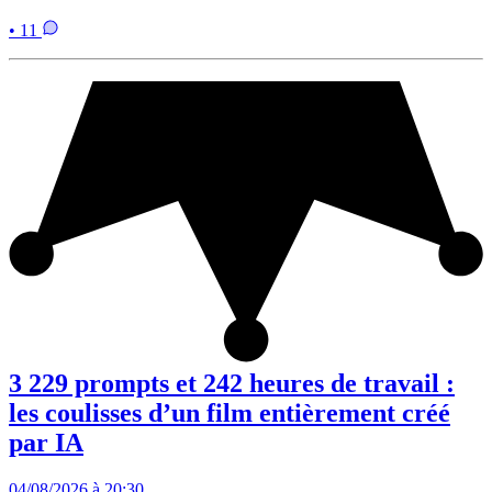
• 11
3 229 prompts et 242 heures de travail :
les coulisses d’un film entièrement créé
par IA
04/08/2026 à 20:30