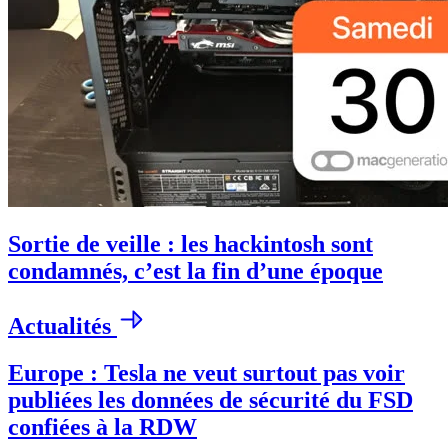
Sortie de veille : les hackintosh sont
condamnés, c’est la fin d’une époque
Actualités
Europe : Tesla ne veut surtout pas voir
publiées les données de sécurité du FSD
confiées à la RDW