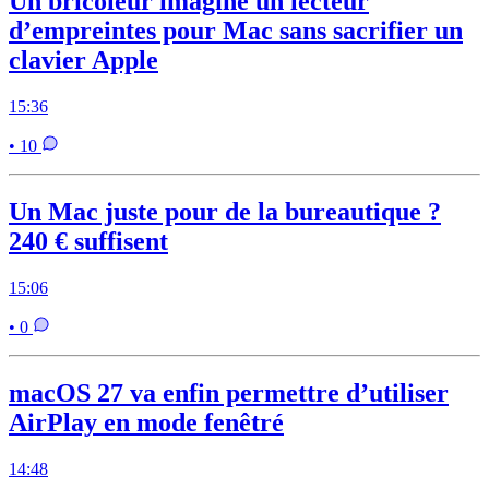
Un bricoleur imagine un lecteur
d’empreintes pour Mac sans sacrifier un
clavier Apple
15:36
• 10
Un Mac juste pour de la bureautique ?
240 € suffisent
15:06
• 0
macOS 27 va enfin permettre d’utiliser
AirPlay en mode fenêtré
14:48