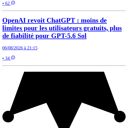
• 62
OpenAI revoit ChatGPT : moins de
limites pour les utilisateurs gratuits, plus
de fiabilité pour GPT-5.6 Sol
06/08/2026 à 21:15
• 34