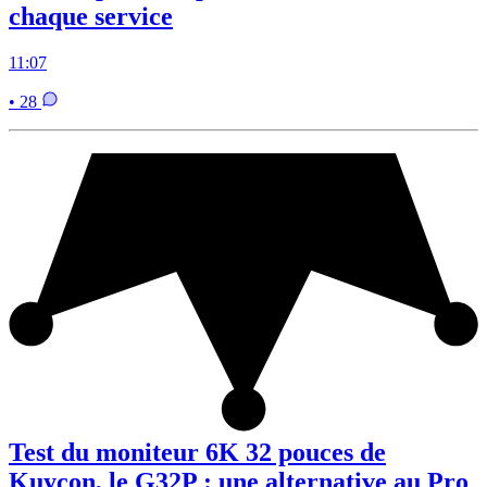
chaque service
11:07
• 28
Test du moniteur 6K 32 pouces de
Kuycon, le G32P : une alternative au Pro