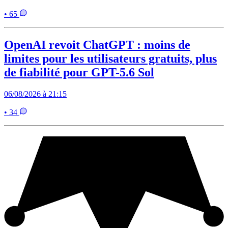
• 65
OpenAI revoit ChatGPT : moins de
limites pour les utilisateurs gratuits, plus
de fiabilité pour GPT-5.6 Sol
06/08/2026 à 21:15
• 34