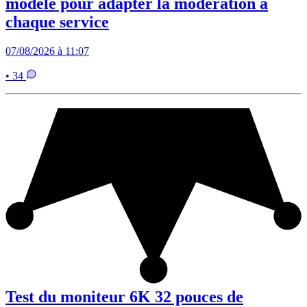
modèle pour adapter la modération à
chaque service
07/08/2026 à 11:07
• 34
Test du moniteur 6K 32 pouces de