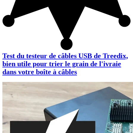
Test du testeur de câbles USB de Treedix,
bien utile pour trier le grain de l'ivraie
dans votre boîte à câbles