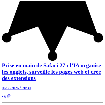
Prise en main de Safari 27 : l’IA organise
les onglets, surveille les pages web et crée
des extensions
06/08/2026 à 20:30
• 6