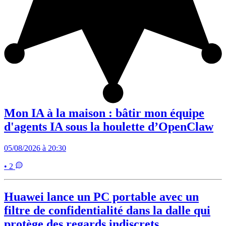
Mon IA à la maison : bâtir mon équipe
d'agents IA sous la houlette d’OpenClaw
05/08/2026 à 20:30
• 2
Huawei lance un PC portable avec un
filtre de confidentialité dans la dalle qui
protège des regards indiscrets