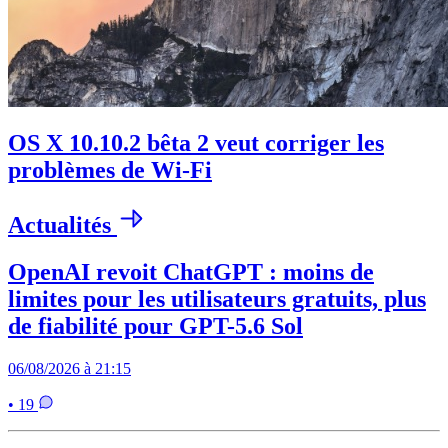
OS X 10.10.2 bêta 2 veut corriger les
problèmes de Wi-Fi
Actualités
OpenAI revoit ChatGPT : moins de
limites pour les utilisateurs gratuits, plus
de fiabilité pour GPT-5.6 Sol
06/08/2026 à 21:15
• 19