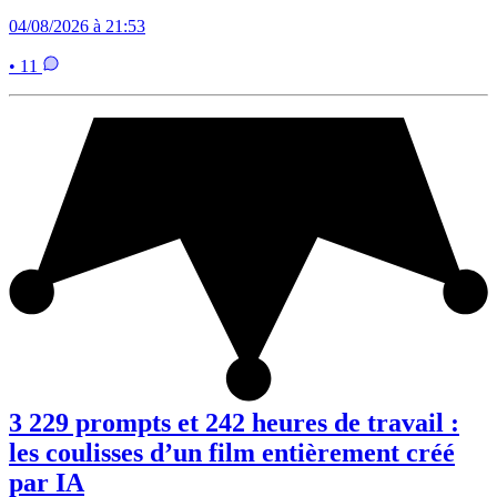
04/08/2026 à 21:53
• 11
3 229 prompts et 242 heures de travail :
les coulisses d’un film entièrement créé
par IA