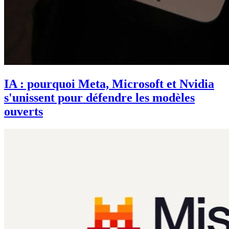
IA : pourquoi Meta, Microsoft et Nvidia
s'unissent pour défendre les modèles
ouverts