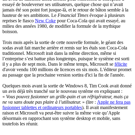
essayé de bouleverser ses utilisateurs, quelque chose qui n’avait
jamais été son point fort jusque-là, et le retour de bâton semble à la
hauteur de ses ambitions. Le
Financial Times
évoque à plusieurs
reprises le fiasco
New Coke
pour Coca-Cola qui avait essayé, au
milieu des années 1980, de modifier la formule de la mythique
boisson.
Trois mois après la sortie de cette nouvelle formule, le géant des
sodas avait fait marche arrière et remis sur les étals son Coca-Cola
traditionnel. Microsoft irait dans la même direction, même si
l’entreprise s’est battue plus longtemps, puisque le système est sorti
il y a plus de sept mois. Dans le même temps, Microsoft se
félicite
d'avoir vendu 100 millions de licences en six mois. L'éditeur promet
au passage que la prochaine version sortira d'ici la fin de l'année.
Quelques mois avant la sortie de Windows 8, Tim Cook avait donné
un avis déjà très tranché sur le nouveau système en expliquant :
«
Vous pouvez fusionner un grille-pain et un réfrigérateur, mais ça
ne va sans doute pas plaire à l’utilisateur.
» (lire :
Apple ne fera pas
fusionner tablettes et ordinateurs portables
). Il avait manifestement
raison et Microsoft va peut-être suivre la même voie qu’Apple
désormais en rapprochant son système desktop et mobile, sans
toutefois les réunir.