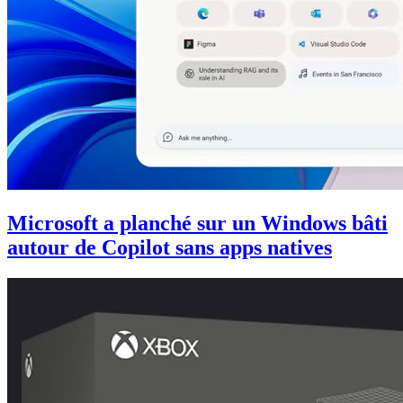
Microsoft a planché sur un Windows bâti
autour de Copilot sans apps natives