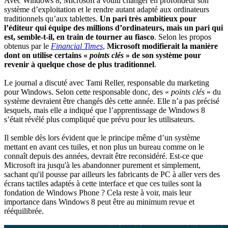
Avec Windows 8, Microsoft a voulu changer en profondeur son
système d’exploitation et le rendre autant adapté aux ordinateurs
traditionnels qu’aux tablettes.
Un pari très ambitieux pour
l’éditeur qui équipe des millions d’ordinateurs, mais un pari qui
est, semble-t-il, en train de tourner au fiasco
. Selon les propos
obtenus par le
Financial Times
,
Microsoft modifierait la manière
dont on utilise certains «
points clés
» de son système pour
revenir à quelque chose de plus traditionnel
.
Le journal a discuté avec Tami Reller, responsable du marketing
pour Windows. Selon cette responsable donc, des «
points clés
» du
système devraient être changés dès cette année. Elle n’a pas précisé
lesquels, mais elle a indiqué que l’apprentissage de Windows 8
s’était révélé plus compliqué que prévu pour les utilisateurs.
Il semble dès lors évident que le principe même d’un système
mettant en avant ces tuiles, et non plus un bureau comme on le
connaît depuis des années, devrait être reconsidéré. Est-ce que
Microsoft ira jusqu'à les abandonner purement et simplement,
sachant qu'il pousse par ailleurs les fabricants de PC à aller vers des
écrans tactiles adaptés à cette interface et que ces tuiles sont la
fondation de Windows Phone ? Cela reste à voir, mais leur
importance dans Windows 8 peut être au minimum revue et
rééquilibrée.