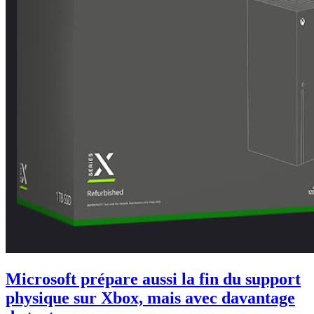
Microsoft prépare aussi la fin du support
physique sur Xbox, mais avec davantage