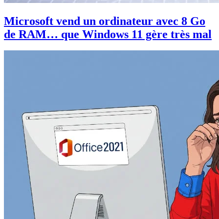
Microsoft vend un ordinateur avec 8 Go
de RAM… que Windows 11 gère très mal