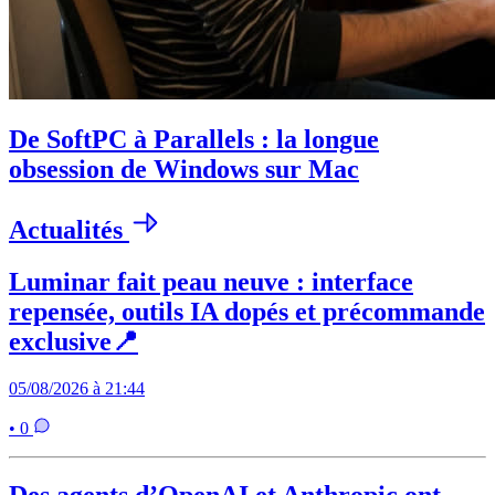
De SoftPC à Parallels : la longue
obsession de Windows sur Mac
Actualités
Luminar fait peau neuve : interface
repensée, outils IA dopés et précommande
exclusive📍
05/08/2026 à 21:44
• 0
Des agents d’OpenAI et Anthropic ont