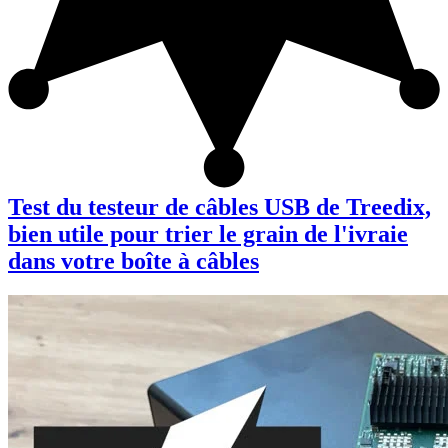
Test du testeur de câbles USB de Treedix,
bien utile pour trier le grain de l'ivraie
dans votre boîte à câbles