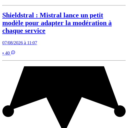
Shieldstral : Mistral lance un petit
modèle pour adapter la modération à
chaque service
07/08/2026 à 11:07
• 40