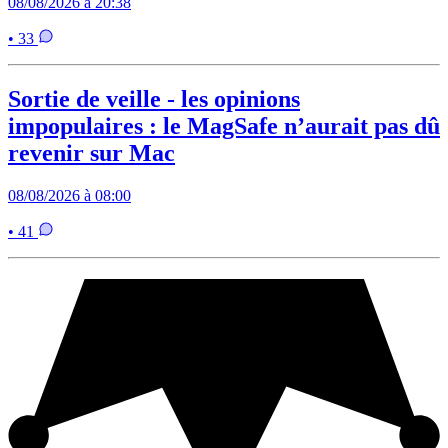
08/08/2026 à 20:38
• 33
Sortie de veille - les opinions
impopulaires : le MagSafe n’aurait pas dû
revenir sur Mac
08/08/2026 à 08:00
• 41