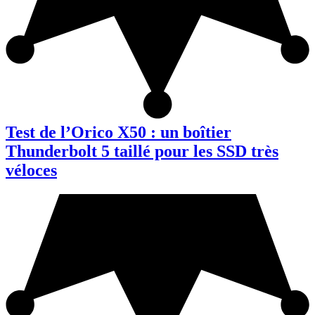
Test de l’Orico X50 : un boîtier
Thunderbolt 5 taillé pour les SSD très
véloces