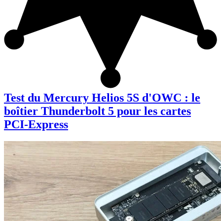
Test du Mercury Helios 5S d'OWC : le
boîtier Thunderbolt 5 pour les cartes
PCI-Express