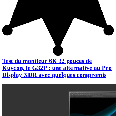
Test du moniteur 6K 32 pouces de
Kuycon, le G32P : une alternative au Pro
Display XDR avec quelques compromis