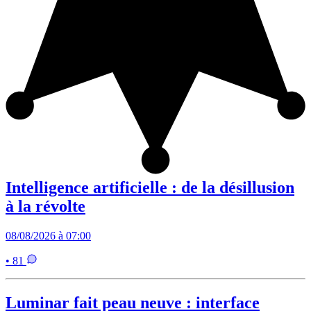
Intelligence artificielle : de la désillusion
à la révolte
08/08/2026 à 07:00
• 81
Luminar fait peau neuve : interface