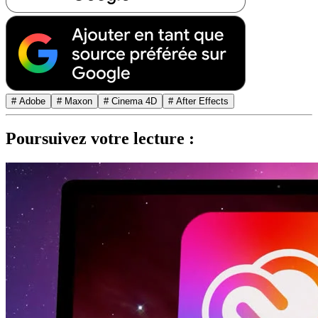
# Adobe
# Maxon
# Cinema 4D
# After Effects
Poursuivez votre lecture :