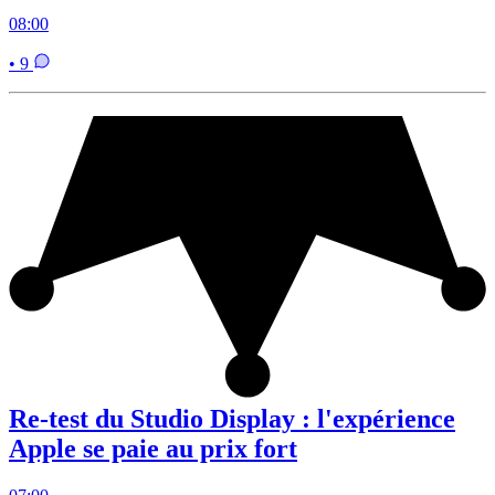
08:00
• 9
Re-test du Studio Display : l'expérience
Apple se paie au prix fort