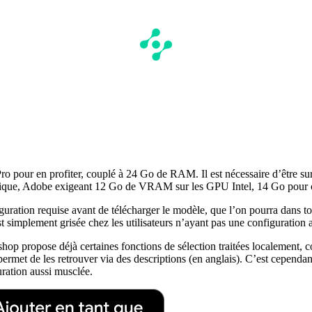
 pour en profiter, couplé à 24 Go de RAM. Il est nécessaire d’être sur 
aphique, Adobe exigeant 12 Go de VRAM sur les GPU Intel, 14 Go po
guration requise avant de télécharger le modèle, que l’on pourra dans to
st simplement grisée chez les utilisateurs n’ayant pas une configuration 
oshop propose déjà certaines fonctions de sélection traitées localement
t permet de les retrouver via des descriptions (en anglais). C’est cepend
uration aussi musclée.