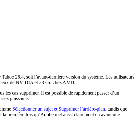
Tahoe 26.4, soit l’avant-dernière version du système. Les utilisateurs
ur ceux de NVIDIA et 23 Go chez AMD.
us les cas supprimer. Il est possible de rapidement passer d’un
assez puissante.
, comme
Sélectionner un sujet et Supprimer l’arrière-plan
, tandis que
ant la première fois qu’Adobe met aussi clairement en avant une