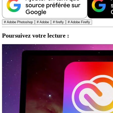
# Adobe Photoshop
# Adobe
# firefly
# Adobe Firefly
Poursuivez votre lecture :