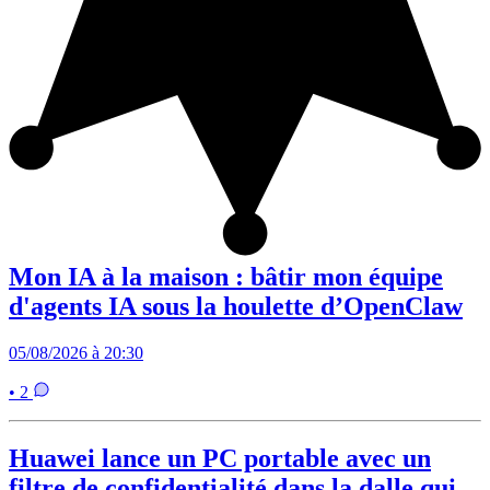
Mon IA à la maison : bâtir mon équipe
d'agents IA sous la houlette d’OpenClaw
05/08/2026 à 20:30
• 2
Huawei lance un PC portable avec un
filtre de confidentialité dans la dalle qui