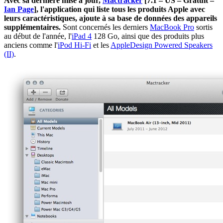
Avec sa dernière mise à jour,
Mactracker
[7.1 – US – Gratuit –
Ian Page
]
, l'application qui liste tous les produits Apple avec
leurs caractéristiques, ajoute à sa base de données des appareils
supplémentaires.
Sont concernés les derniers
MacBook Pro
sortis
au début de l'année, l'
iPad 4
128 Go, ainsi que des produits plus
anciens comme l'
iPod Hi-Fi
et les
AppleDesign Powered Speakers
(II)
.