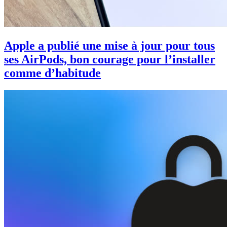
Apple a publié une mise à jour pour tous
ses AirPods, bon courage pour l’installer
comme d’habitude