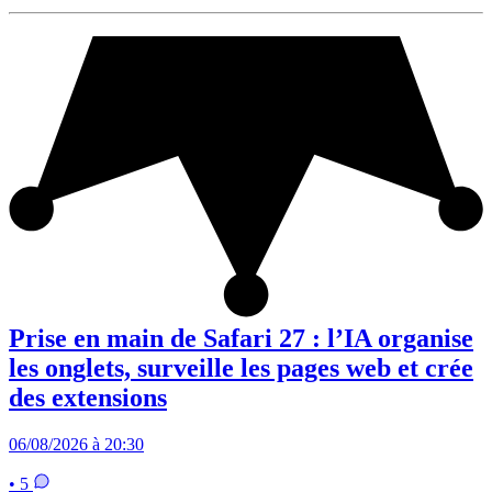
Prise en main de Safari 27 : l’IA organise
les onglets, surveille les pages web et crée
des extensions
06/08/2026 à 20:30
• 5