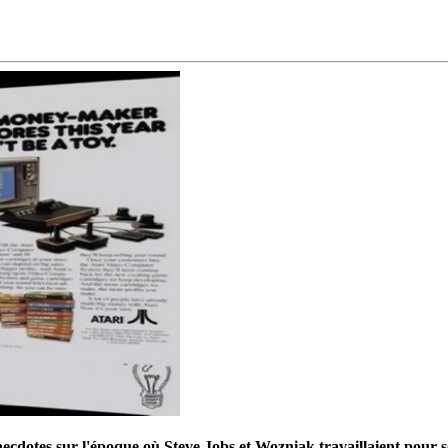
cdotes sur l'époque où Steve Jobs et Wozniak travaillaient pour s