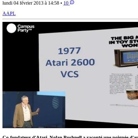
lundi 04 février 2013 à 14:58 •
10
AAPL
Co-fondateur d'Atari, Nolan Bushnell a raconté une poignée d'ane