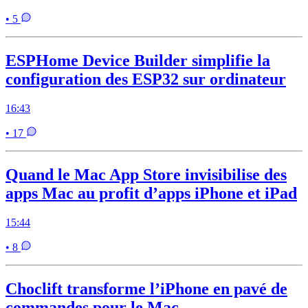
• 5
ESPHome Device Builder simplifie la
configuration des ESP32 sur ordinateur
16:43
• 17
Quand le Mac App Store invisibilise des
apps Mac au profit d’apps iPhone et iPad
15:44
• 8
Choclift transforme l’iPhone en pavé de
commandes pour le Mac