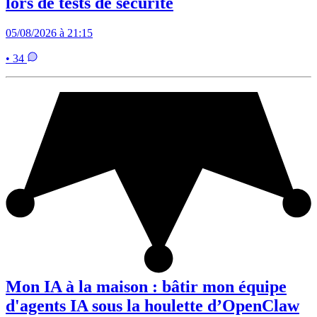
lors de tests de sécurité
05/08/2026 à 21:15
• 34
Mon IA à la maison : bâtir mon équipe
d'agents IA sous la houlette d’OpenClaw