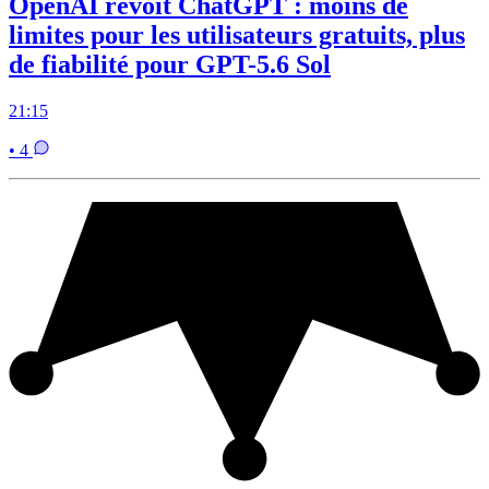
OpenAI revoit ChatGPT : moins de
limites pour les utilisateurs gratuits, plus
de fiabilité pour GPT-5.6 Sol
21:15
• 4