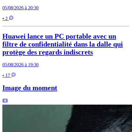
05/08/2026 à 20:30
• 2
Huawei lance un PC portable avec un
filtre de confidentialité dans la dalle qui
protège des regards indiscrets
05/08/2026 à 19:30
• 17
Image du moment