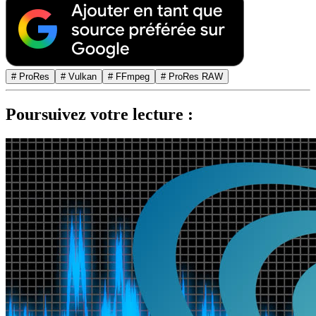
# ProRes
# Vulkan
# FFmpeg
# ProRes RAW
Poursuivez votre lecture :