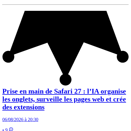
Prise en main de Safari 27 : l’IA organise
les onglets, surveille les pages web et crée
des extensions
06/08/2026 à 20:30
• 9