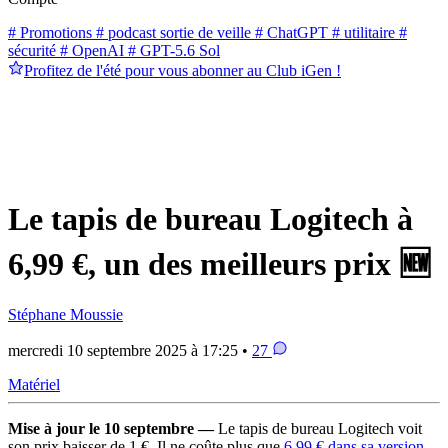
# Promotions
# podcast sortie de veille
# ChatGPT
# utilitaire
#
sécurité
# OpenAI
# GPT-5.6 Sol
Profitez de l'été pour vous abonner au Club iGen !
Le tapis de bureau Logitech à
6,99 €, un des meilleurs prix 🆕
Stéphane Moussie
mercredi 10 septembre 2025 à 17:25 •
27
Matériel
Mise à jour le 10 septembre —
Le tapis de bureau Logitech voit
son prix baisser de 1 €. Il ne coûte plus que
6,99 € dans sa version