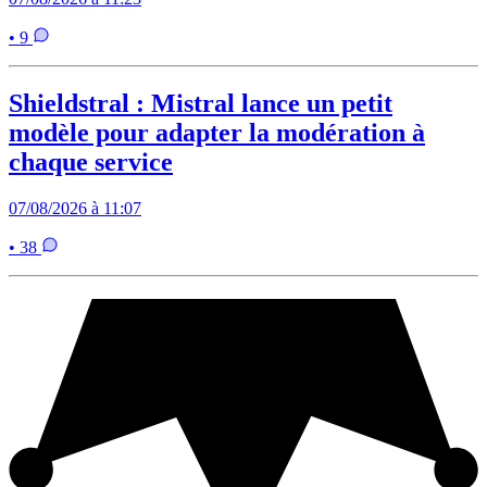
• 9
Shieldstral : Mistral lance un petit
modèle pour adapter la modération à
chaque service
07/08/2026 à 11:07
• 38