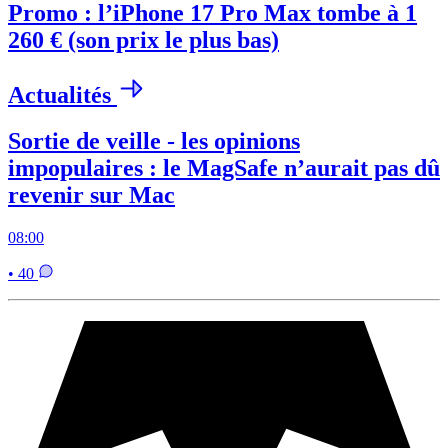
Promo : l’iPhone 17 Pro Max tombe à 1
260 € (son prix le plus bas)
Actualités
Sortie de veille - les opinions
impopulaires : le MagSafe n’aurait pas dû
revenir sur Mac
08:00
• 40