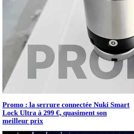
Promo : la serrure connectée Nuki Smart
Lock Ultra à 299 €, quasiment son
meilleur prix