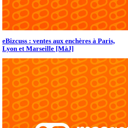
eBizcuss : ventes aux enchères à Paris,
Lyon et Marseille [MàJ]