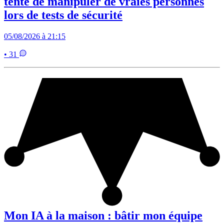
tenté de manipuler de vraies personnes
lors de tests de sécurité
05/08/2026 à 21:15
• 31
Mon IA à la maison : bâtir mon équipe