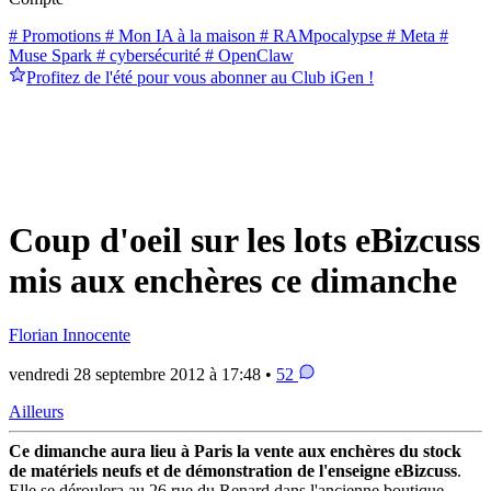
# Promotions
# Mon IA à la maison
# RAMpocalypse
# Meta
#
Muse Spark
# cybersécurité
# OpenClaw
Profitez de l'été pour vous abonner au Club iGen !
Coup d'oeil sur les lots eBizcuss
mis aux enchères ce dimanche
Florian Innocente
vendredi 28 septembre 2012 à 17:48 •
52
Ailleurs
Ce dimanche aura lieu à Paris la vente aux enchères du stock
de matériels neufs et de démonstration de l'enseigne eBizcuss
.
Elle se déroulera au 26 rue du Renard dans l'ancienne boutique