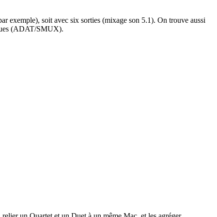
t par exemple), soit avec six sorties (mixage son 5.1). On trouve aussi
ptiques (ADAT/SMUX).
 relier un Quartet et un Duet à un même Mac, et les agréger