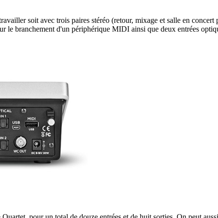
ravailler soit avec trois paires stéréo (retour, mixage et salle en concer
pour le branchement d'un périphérique MIDI ainsi que deux entrées o
artet, pour un total de douze entrées et de huit sorties. On peut aussi