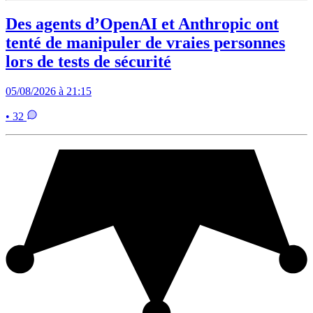
Des agents d’OpenAI et Anthropic ont
tenté de manipuler de vraies personnes
lors de tests de sécurité
05/08/2026 à 21:15
• 32