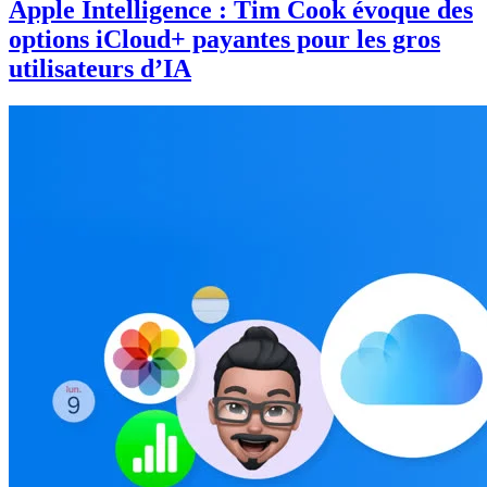
Apple Intelligence : Tim Cook évoque des
options iCloud+ payantes pour les gros
utilisateurs d’IA