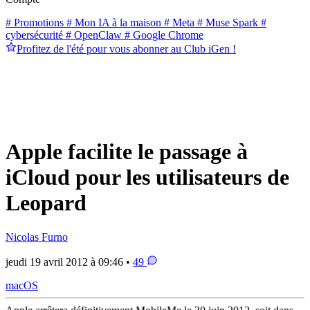
# Promotions
# Mon IA à la maison
# Meta
# Muse Spark
#
cybersécurité
# OpenClaw
# Google Chrome
Profitez de l'été pour vous abonner au Club iGen !
Apple facilite le passage à
iCloud pour les utilisateurs de
Leopard
Nicolas Furno
jeudi 19 avril 2012 à 09:46 •
49
macOS