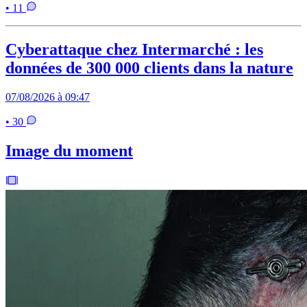
• 11
Cyberattaque chez Intermarché : les
données de 300 000 clients dans la nature
07/08/2026 à 09:47
• 30
Image du moment