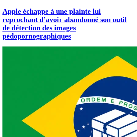
Apple échappe à une plainte lui
reprochant d’avoir abandonné son outil
de détection des images
pédopornographiques