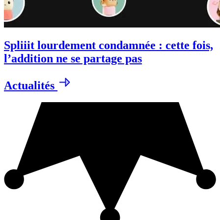
Spliiit lourdement condamnée : cette fois,
l’addition ne se partage pas
Actualités