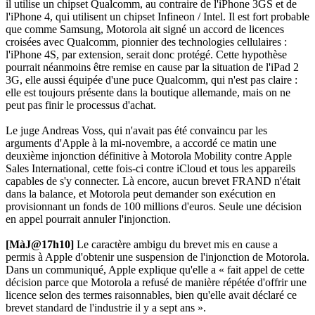
il utilise un chipset Qualcomm, au contraire de l'iPhone 3GS et de
l'iPhone 4, qui utilisent un chipset Infineon / Intel. Il est fort probable
que comme Samsung, Motorola ait signé un accord de licences
croisées avec Qualcomm, pionnier des technologies cellulaires :
l'iPhone 4S, par extension, serait donc protégé. Cette hypothèse
pourrait néanmoins être remise en cause par la situation de l'iPad 2
3G, elle aussi équipée d'une puce Qualcomm, qui n'est pas claire :
elle est toujours présente dans la boutique allemande, mais on ne
peut pas finir le processus d'achat.
Le juge Andreas Voss, qui n'avait pas été convaincu par les
arguments d'Apple à la mi-novembre, a accordé ce matin une
deuxième injonction définitive à Motorola Mobility contre Apple
Sales International, cette fois-ci contre iCloud et tous les appareils
capables de s'y connecter. Là encore, aucun brevet FRAND n'était
dans la balance, et Motorola peut demander son exécution en
provisionnant un fonds de 100 millions d'euros. Seule une décision
en appel pourrait annuler l'injonction.
[MàJ@17h10]
Le caractère ambigu du brevet mis en cause a
permis à Apple d'obtenir une suspension de l'injonction de Motorola.
Dans un communiqué, Apple explique qu'elle a « fait appel de cette
décision parce que Motorola a refusé de manière répétée d'offrir une
licence selon des termes raisonnables, bien qu'elle avait déclaré ce
brevet standard de l'industrie il y a sept ans ».