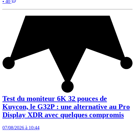
• 40
Test du moniteur 6K 32 pouces de
Kuycon, le G32P : une alternative au Pro
Display XDR avec quelques compromis
07/08/2026 à 10:44