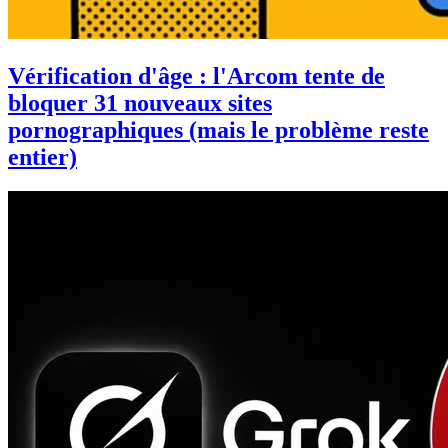
Vérification d'âge : l'Arcom tente de
bloquer 31 nouveaux sites
pornographiques (mais le problème reste
entier)