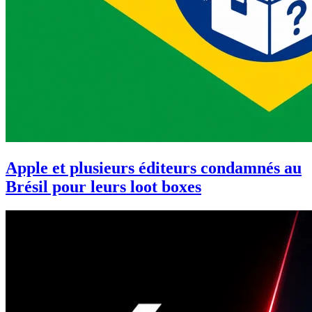
Apple et plusieurs éditeurs condamnés au
Brésil pour leurs loot boxes