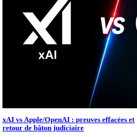
xAI vs Apple/OpenAI : preuves effacées et
retour de bâton judiciaire