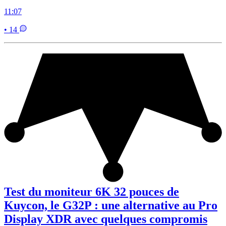
11:07
• 14
Test du moniteur 6K 32 pouces de
Kuycon, le G32P : une alternative au Pro
Display XDR avec quelques compromis