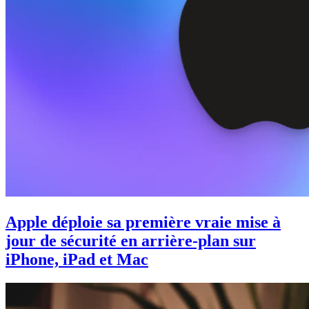
Apple déploie sa première vraie mise à
jour de sécurité en arrière-plan sur
iPhone, iPad et Mac