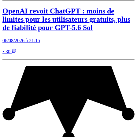
OpenAI revoit ChatGPT : moins de
limites pour les utilisateurs gratuits, plus
de fiabilité pour GPT-5.6 Sol
06/08/2026 à 21:15
• 30