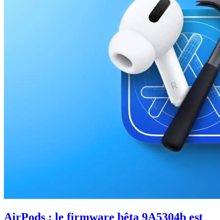
AirPods : le firmware bêta 9A5304b est