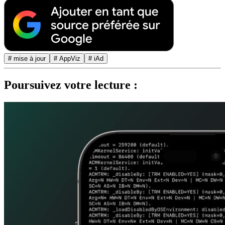
# mise à jour
# AppViz
# iAd
Poursuivez votre lecture :