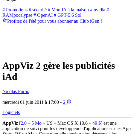
# Promotions
# sécurité
# Mon IA à la maison
# nvidia
#
RAMpocalypse
# OpenAI
# GPT-5.6 Sol
Profitez de l'été pour vous abonner au Club iGen !
AppViz 2 gère les publicités
iAd
Nicolas Furno
mercredi 01 juin 2011 à 17:00 •
2
Logiciels
AppViz
[
2.0
–
5 Mo
– US – Mac OS X 10.6 –
49 $
] est une
application de suivi pour les développeurs d'applications sur les App
Store iOS ou Mac. Cette nouvelle version gère désormais les