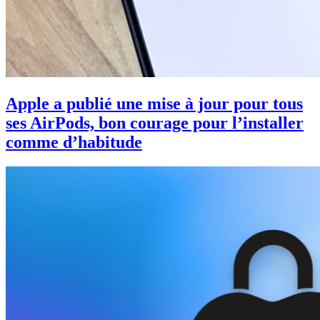
Apple a publié une mise à jour pour tous
ses AirPods, bon courage pour l’installer
comme d’habitude