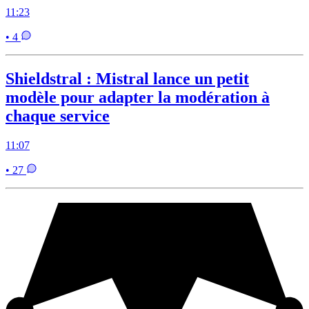
11:23
• 4
Shieldstral : Mistral lance un petit
modèle pour adapter la modération à
chaque service
11:07
• 27