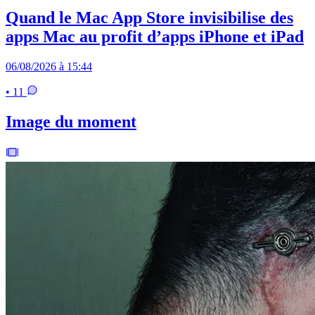
Quand le Mac App Store invisibilise des
apps Mac au profit d’apps iPhone et iPad
06/08/2026 à 15:44
• 11
Image du moment