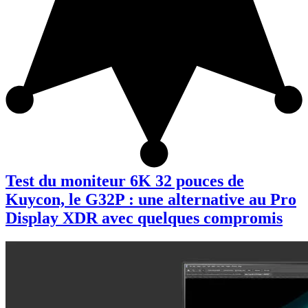
Test du moniteur 6K 32 pouces de
Kuycon, le G32P : une alternative au Pro
Display XDR avec quelques compromis