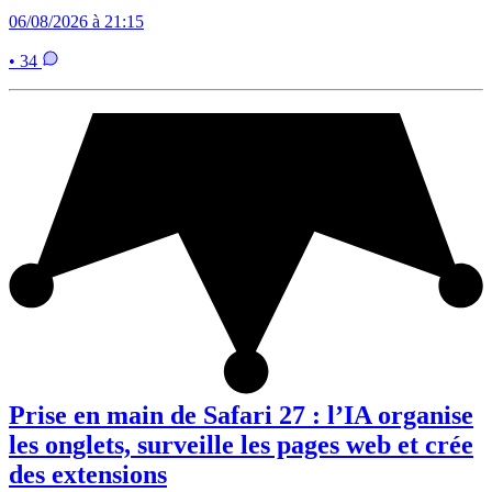
06/08/2026 à 21:15
• 34
Prise en main de Safari 27 : l’IA organise
les onglets, surveille les pages web et crée
des extensions