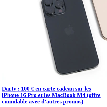
Darty : 100 € en carte cadeau sur les
iPhone 16 Pro et les MacBook M4 (offre
cumulable avec d’autres promos)