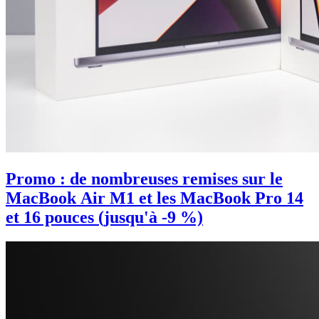
Promo : de nombreuses remises sur le
MacBook Air M1 et les MacBook Pro 14
et 16 pouces (jusqu'à -9 %)