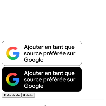
# MobileMe
# darty