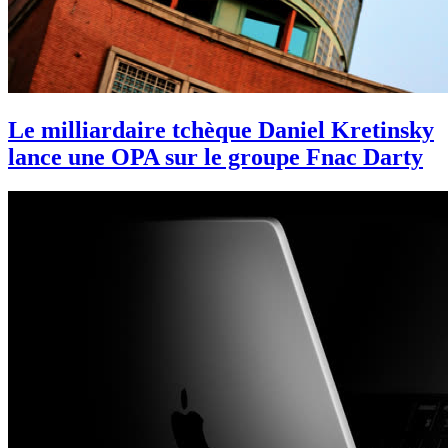
Le milliardaire tchèque Daniel Kretinsky
lance une OPA sur le groupe Fnac Darty