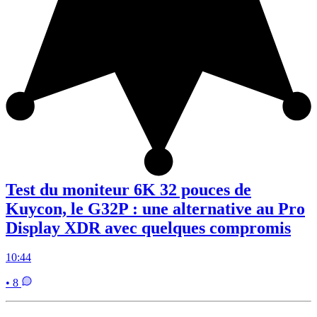
Test du moniteur 6K 32 pouces de
Kuycon, le G32P : une alternative au Pro
Display XDR avec quelques compromis
10:44
• 8