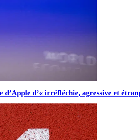
e d’Apple d’« irréfléchie, agressive et étra