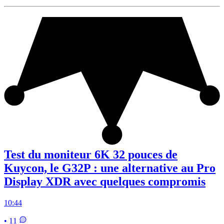
Test du moniteur 6K 32 pouces de
Kuycon, le G32P : une alternative au Pro
Display XDR avec quelques compromis
10:44
• 11