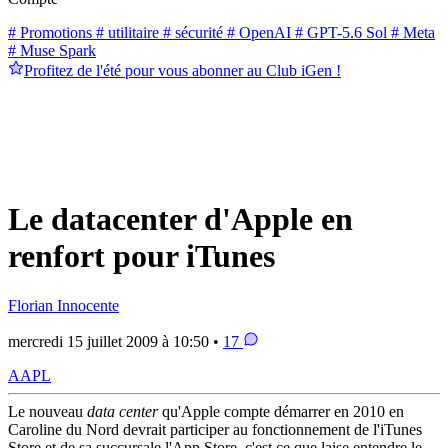
# Promotions
# utilitaire
# sécurité
# OpenAI
# GPT-5.6 Sol
# Meta
# Muse Spark
Profitez de l'été pour vous abonner au Club iGen !
Le datacenter d'Apple en
renfort pour iTunes
Florian Innocente
mercredi 15 juillet 2009 à 10:50 •
17
AAPL
Le nouveau
data center
qu'Apple compte démarrer en 2010 en
Caroline du Nord devrait participer au fonctionnement de l'iTunes
Store et de sa succursale l'App Store, c'est ce que laise entendre le