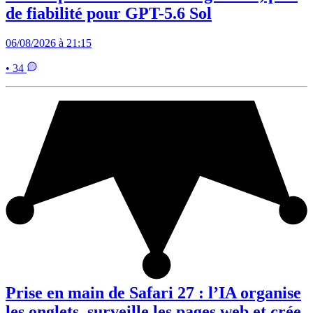
de fiabilité pour GPT-5.6 Sol
06/08/2026 à 21:15
• 34
Prise en main de Safari 27 : l’IA organise
les onglets, surveille les pages web et crée