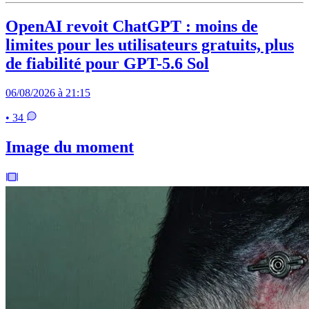
OpenAI revoit ChatGPT : moins de
limites pour les utilisateurs gratuits, plus
de fiabilité pour GPT-5.6 Sol
06/08/2026 à 21:15
• 34
Image du moment