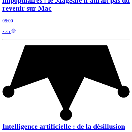
impopulaires : le MagSafe n’aurait pas dû
revenir sur Mac
08:00
• 35
Intelligence artificielle : de la désillusion