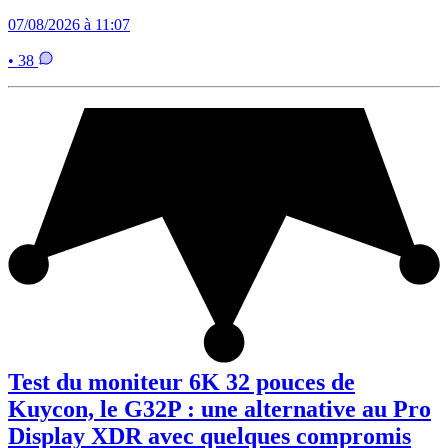
07/08/2026 à 11:07
• 38
Test du moniteur 6K 32 pouces de
Kuycon, le G32P : une alternative au Pro
Display XDR avec quelques compromis