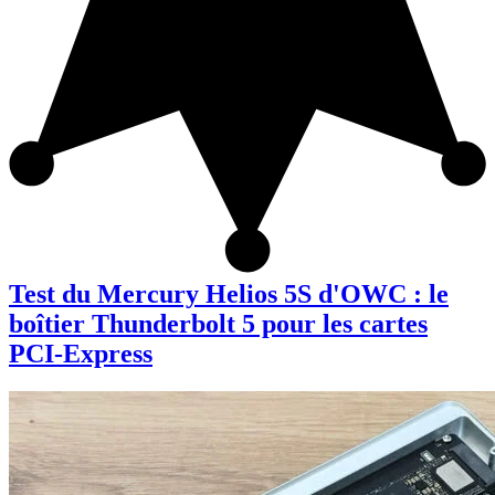
Test du Mercury Helios 5S d'OWC : le
boîtier Thunderbolt 5 pour les cartes
PCI-Express