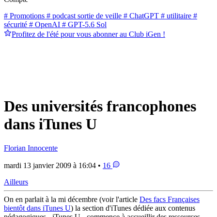
# Promotions
# podcast sortie de veille
# ChatGPT
# utilitaire
#
sécurité
# OpenAI
# GPT-5.6 Sol
Profitez de l'été pour vous abonner au Club iGen !
Des universités francophones
dans iTunes U
Florian Innocente
mardi 13 janvier 2009 à 16:04 •
16
Ailleurs
On en parlait à la mi décembre (voir l'article
Des facs Françaises
bientôt dans iTunes U
) la section d'iTunes dédiée aux contenus
pédagogiques - iTunes U - commence à accueillir des ressources