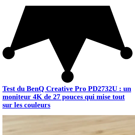
Test du BenQ Creative Pro PD2732U : un
moniteur 4K de 27 pouces qui mise tout
sur les couleurs