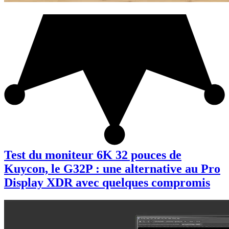
Test du moniteur 6K 32 pouces de
Kuycon, le G32P : une alternative au Pro
Display XDR avec quelques compromis