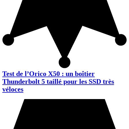
Test de l’Orico X50 : un boîtier
Thunderbolt 5 taillé pour les SSD très
véloces