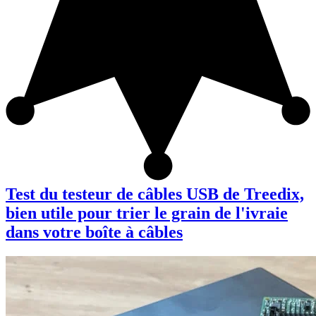
Test du testeur de câbles USB de Treedix,
bien utile pour trier le grain de l'ivraie
dans votre boîte à câbles