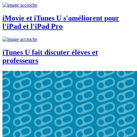
iMovie et iTunes U s'améliorent pour
l'iPad et l'iPad Pro
iTunes U fait discuter élèves et
professeurs