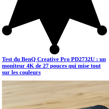
Test du BenQ Creative Pro PD2732U : un
moniteur 4K de 27 pouces qui mise tout
sur les couleurs