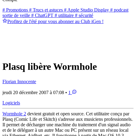
# Promotions
# Trucs et astuces
# Apple Studio Display
# podcast
sortie de veille
# ChatGPT
# utilitaire
# sécurité
Profitez de l'été pour vous abonner au Club iGen !
Plasq libère Wormhole
Florian Innocente
jeudi 20 décembre 2007 à 07:08 •
1
Logiciels
Wormhole 2
devient gratuit et open source. Cet utilitaire conçu par
Plasq (Comic Life et Skitch) s'adresse aux musiciens professionnels.
Il permet de décharger une machine du traitement d'un signal audio
et de le déléguer à un autre Mac ou PC présent sur un réseau local
via Ethernet, AirPort, etc. Il fonctionne à partir de Mac OS 10.3.