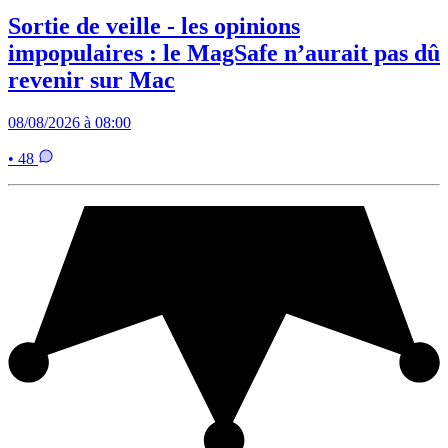
Sortie de veille - les opinions
impopulaires : le MagSafe n’aurait pas dû
revenir sur Mac
08/08/2026 à 08:00
• 48