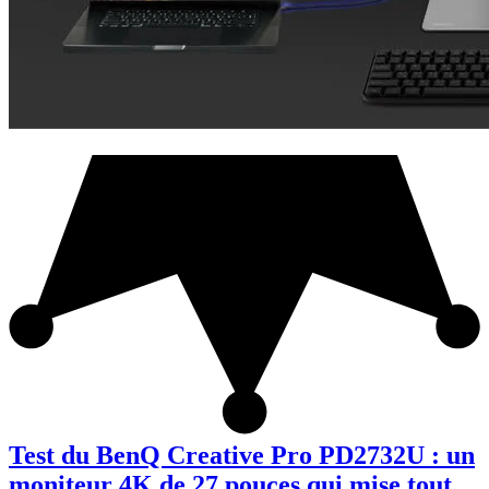
Test du BenQ Creative Pro PD2732U : un
moniteur 4K de 27 pouces qui mise tout