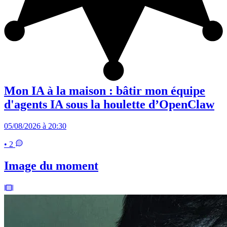
Mon IA à la maison : bâtir mon équipe
d'agents IA sous la houlette d’OpenClaw
05/08/2026 à 20:30
• 2
Image du moment