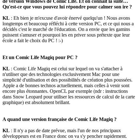
de version Windows de Comic Life. Et on connaît la suite…
Qu'est-ce que vous pouvez lui répondre pour calmer son ire ?
KL
: Eh bien je m'excuse d'avoir énervé quelqu'un ! Nous avons
longtemps et beaucoup réfléchi à cette version PC, et ce qui nous a
décidés c'est le marché de l'éducation. On a envie que les gamins
puissent s'amuser et pourquoi les en priver sous prétexte que leur
école a fait le choix du PC ! :-)
Et un Comic Life Magiq pour PC ?
KL
: Comic Life Magiq est celui sur lequel on va s'attacher à
n'utiliser que des technologies exclusivement Mac pour une
simplicité d'utilisation et des possibilités de création plus poussées.
Apple a de bonnes technos actuellement, mais celles à venir sont
encore plus étonnantes. OpenCL par exemple (ndr : instructions
dans Snow Leopard pour utiliser les ressources de calcul de la carte
graphique) est absolument brillant.
A quand une version française de Comic Life Magiq ?
KL
: Il n'y a pas de date prévue, mais l'un de nos principaux
développeurs est en France donc on va s'y pencher rapidement.