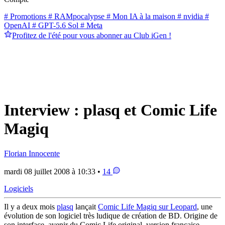
# Promotions
# RAMpocalypse
# Mon IA à la maison
# nvidia
#
OpenAI
# GPT-5.6 Sol
# Meta
Profitez de l'été pour vous abonner au Club iGen !
Interview : plasq et Comic Life
Magiq
Florian Innocente
mardi 08 juillet 2008 à 10:33 •
14
Logiciels
Il y a deux mois
plasq
lançait
Comic Life Magiq sur Leopard
, une
évolution de son logiciel très ludique de création de BD. Origine de
son interface, avenir du Comic Life original, version française…