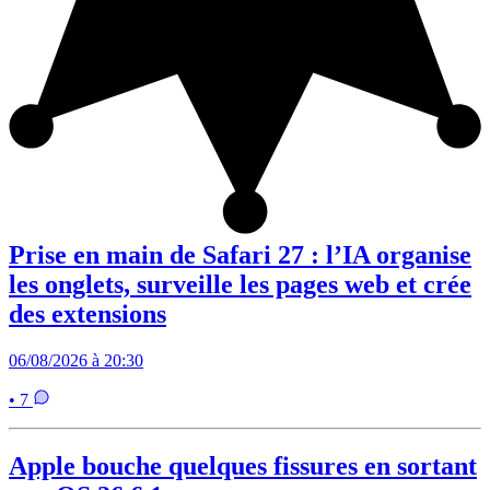
Prise en main de Safari 27 : l’IA organise
les onglets, surveille les pages web et crée
des extensions
06/08/2026 à 20:30
• 7
Apple bouche quelques fissures en sortant