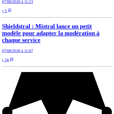
07/08/2026 à 11:23
• 5
Shieldstral : Mistral lance un petit
modèle pour adapter la modération à
chaque service
07/08/2026 à 11:07
• 34