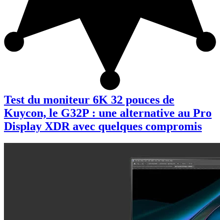
Test du moniteur 6K 32 pouces de
Kuycon, le G32P : une alternative au Pro
Display XDR avec quelques compromis