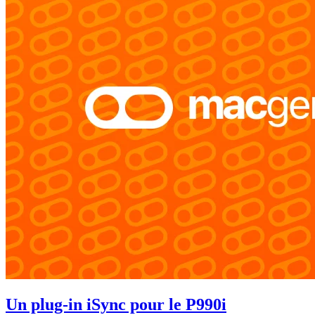
Un plug-in iSync pour le P990i