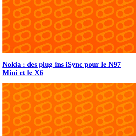
Nokia : des plug-ins iSync pour le N97
Mini et le X6