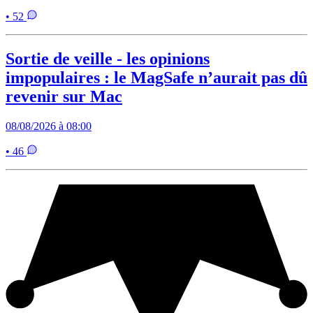
• 52
Sortie de veille - les opinions
impopulaires : le MagSafe n’aurait pas dû
revenir sur Mac
08/08/2026 à 08:00
• 46