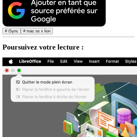
# iSync
# mac os x lion
Poursuivez votre lecture :