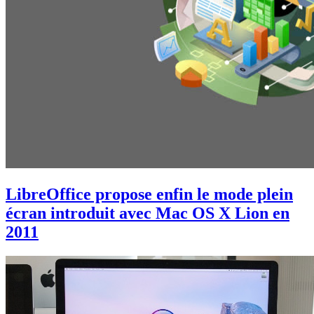
LibreOffice propose enfin le mode plein
écran introduit avec Mac OS X Lion en
2011