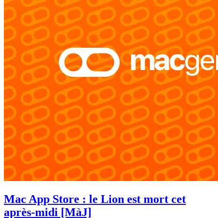
Mac App Store : le Lion est mort cet
après-midi [MàJ]