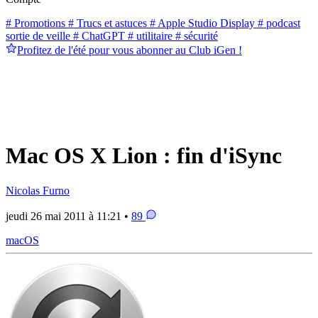
# Promotions
# Trucs et astuces
# Apple Studio Display
# podcast
sortie de veille
# ChatGPT
# utilitaire
# sécurité
Profitez de l'été pour vous abonner au Club iGen !
Mac OS X Lion : fin d'iSync
Nicolas Furno
jeudi 26 mai 2011 à 11:21 •
89
macOS