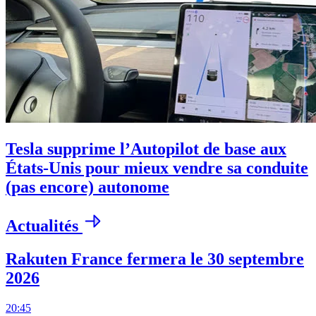
Tesla supprime l’Autopilot de base aux
États-Unis pour mieux vendre sa conduite
(pas encore) autonome
Actualités
Rakuten France fermera le 30 septembre
2026
20:45