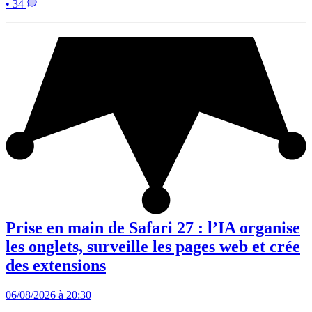
• 34
Prise en main de Safari 27 : l’IA organise
les onglets, surveille les pages web et crée
des extensions
06/08/2026 à 20:30