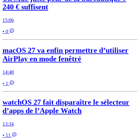
240 € suffisent
15:06
• 0
macOS 27 va enfin permettre d’utiliser
AirPlay en mode fenêtré
14:48
• 1
watchOS 27 fait disparaître le sélecteur
d’apps de l’Apple Watch
13:34
• 11