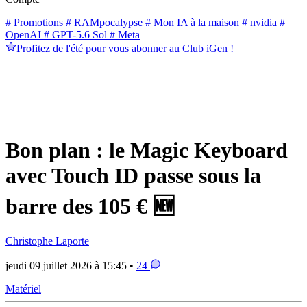
# Promotions
# RAMpocalypse
# Mon IA à la maison
# nvidia
#
OpenAI
# GPT-5.6 Sol
# Meta
Profitez de l'été pour vous abonner au Club iGen !
Bon plan : le Magic Keyboard
avec Touch ID passe sous la
barre des 105 € 🆕
Christophe Laporte
jeudi 09 juillet 2026 à 15:45 •
24
Matériel