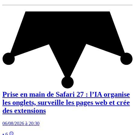
Prise en main de Safari 27 : l’IA organise
les onglets, surveille les pages web et crée
des extensions
06/08/2026 à 20:30
• 6