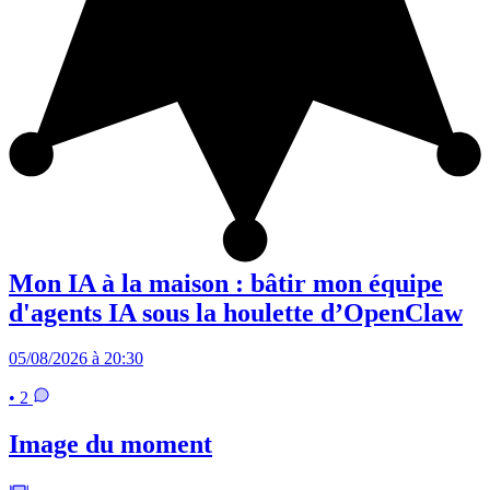
Mon IA à la maison : bâtir mon équipe
d'agents IA sous la houlette d’OpenClaw
05/08/2026 à 20:30
• 2
Image du moment