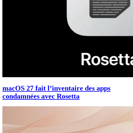
macOS 27 fait l’inventaire des apps
condamnées avec Rosetta