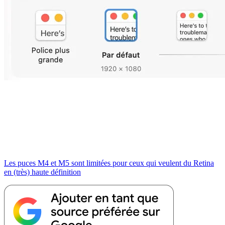
Les puces M4 et M5 sont limitées pour ceux qui veulent du Retina
en (très) haute définition