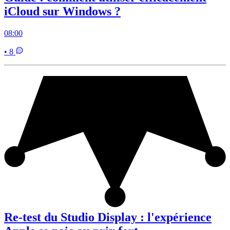
iCloud sur Windows ?
08:00
• 8
Re-test du Studio Display : l'expérience