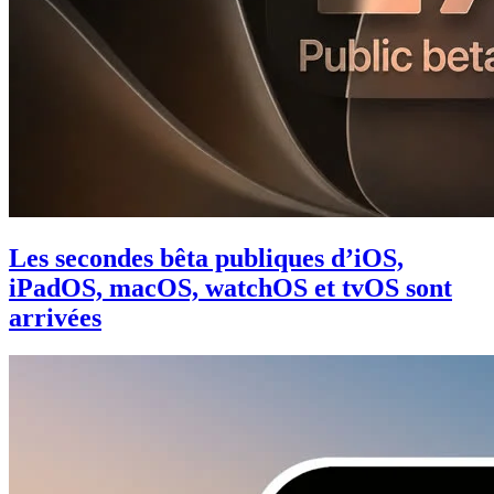
Les secondes bêta publiques d’iOS,
iPadOS, macOS, watchOS et tvOS sont
arrivées