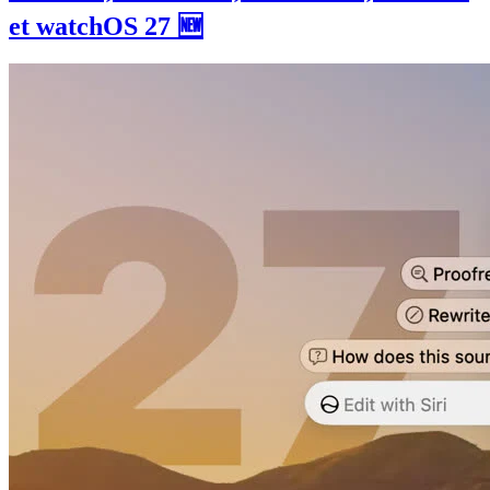
et watchOS 27 🆕