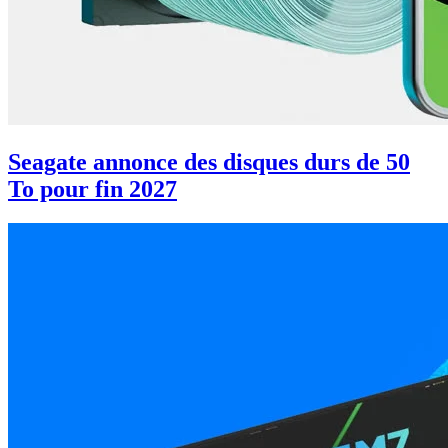
Seagate annonce des disques durs de 50
To pour fin 2027