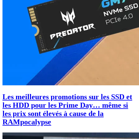
Les meilleures promotions sur les SSD et
les HDD pour les Prime Day… même si
les prix sont élevés à cause de la
RAMpocalypse